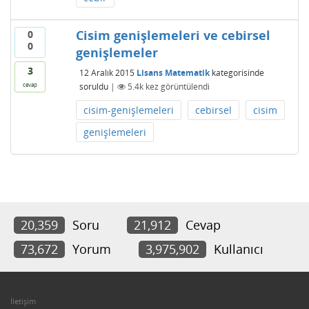
Cisim genişlemeleri ve cebirsel
0
0
genişlemeler
3
12 Aralık 2015
Lisans Matematik
kategorisinde
soruldu
|
5.4k
kez görüntülendi
cevap
cisim-genişlemeleri
cebirsel
cisim
genişlemeleri
20,359
Soru
21,912
Cevap
73,672
Yorum
3,975,902
Kullanıcı
İletişim