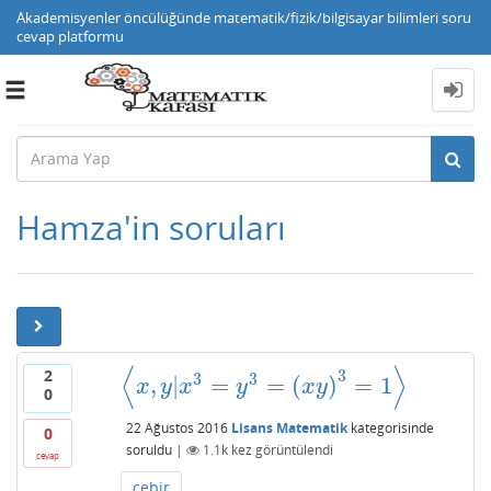
Akademisyenler öncülüğünde matematik/fizik/bilgisayar bilimleri soru
cevap platformu
Toggle
navigation
Hamza'in soruları
⟨
⟩
2
3
3
3
,
|
=
=
(
)
=
1
⟨
x
,
y
|
x
3
=
y
3
=
(
x
y
)
3
=
1
⟩
x
y
x
y
x
y
0
22 Ağustos 2016
Lisans Matematik
kategorisinde
0
soruldu
|
1.1k
kez görüntülendi
cevap
cebir