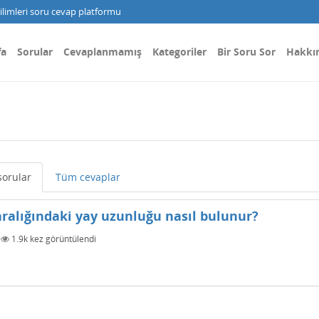
limleri soru cevap platformu
fa
Sorular
Cevaplanmamış
Kategoriler
Bir Soru Sor
Hakkı
orular
Tüm cevaplar
ralığındaki yay uzunluğu nasıl bulunur?
|
1.9k
kez görüntülendi