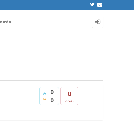
mızda
0
0
0
cevap