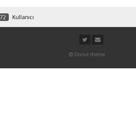
172
Kullanıcı
Donut theme