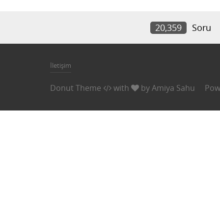
20,359
Soru
İletişim
Donut Theme
with
by
Amiya Sahu
Pow