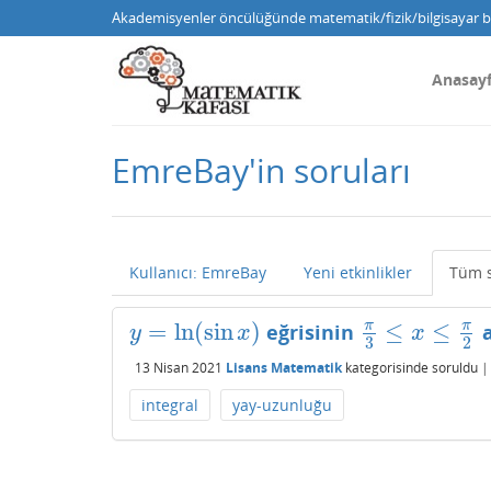
Akademisyenler öncülüğünde matematik/fizik/bilgisayar bi
Anasay
EmreBay'in soruları
Kullanıcı: EmreBay
Yeni etkinlikler
Tüm s
=
ln
(
sin
)
≤
≤
π
π
eğrisinin
a
y
=
ln
(
sin
x
)
π
3
≤
x
≤
π
2
y
x
x
3
2
13 Nisan 2021
Lisans Matematik
kategorisinde
soruldu
integral
yay-uzunluğu