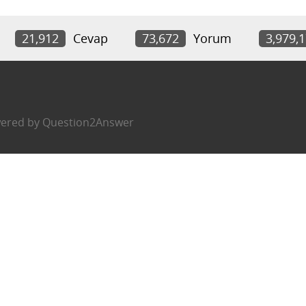
21,912
Cevap
73,672
Yorum
3,979,
ered by
Question2Answer