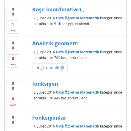
Köşe koordinatları ,
0
0
2 Şubat 2016
Orta Öğretim Matematik
kategorisinde
soruldu
|
5.1k
kez görüntülendi
1
cevap
Analitik geometri.
0
0
2 Şubat 2016
Orta Öğretim Matematik
kategorisinde
soruldu
|
709
kez görüntülendi
0
cevap
doğru-analitiği
fonksiyon
0
0
2 Şubat 2016
Orta Öğretim Matematik
kategorisinde
soruldu
|
449
kez görüntülendi
0
cevap
Fonksiyonlar
0
0
1 Şubat 2016
Orta Öğretim Matematik
kategorisinde