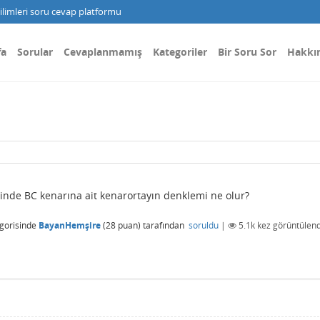
limleri soru cevap platformu
fa
Sorular
Cevaplanmamış
Kategoriler
Bir Soru Sor
Hakkı
geninde BC kenarına ait kenarortayın denklemi ne olur?
gorisinde
BayanHemşire
(
28
puan)
tarafından
soruldu
|
5.1k
kez görüntülend