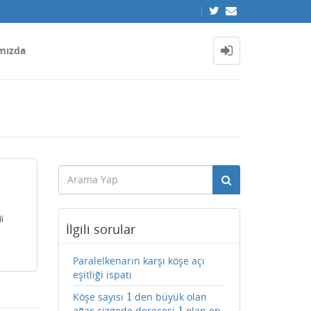
mızda
i
İlgili sorular
Paralelkenarın karşı köşe açı
eşitliği ispatı
1
Köşe sayısı
den büyük olan
1
1
ağaç çizgede derecesi
olan en