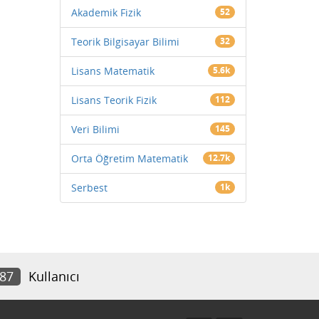
Akademik Fizik
52
Teorik Bilgisayar Bilimi
32
Lisans Matematik
5.6k
Lisans Teorik Fizik
112
Veri Bilimi
145
Orta Öğretim Matematik
12.7k
Serbest
1k
787
Kullanıcı