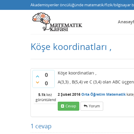
Akademisyenler öncülüğünde matematik/fizik/bilgisayar bi
Anasay
Köşe koordinatları ,
Köşe koordinatları ,
0
A(3,3) , B(5,4) ve C (3,4) olan ABC üç
0
2 Şubat 2016
Orta Öğretim Matematik
kate
5.1k
kez
görüntülendi
Cevap
Yorum
1
cevap