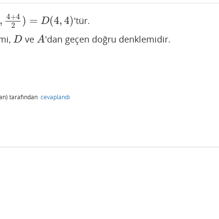
4
+
4
,
)
=
(
4
,
4
)
'tür.
4
+
4
2
)
=
D
(
4
,
4
)
D
2
emi,
ve
'dan geçen doğru denklemidir.
D
A
D
A
an)
tarafından
cevaplandı