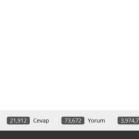
21,912
Cevap
73,672
Yorum
3,974,