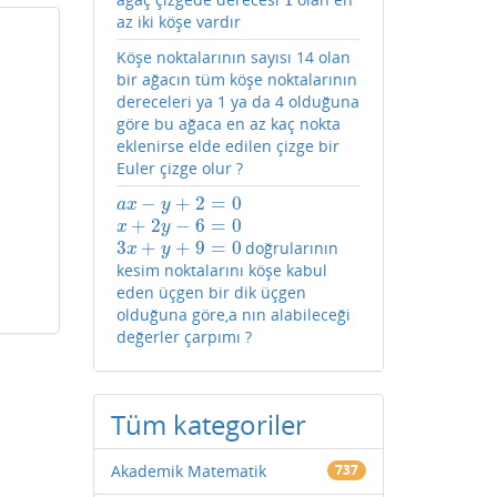
1
az iki köşe vardır
Köşe noktalarının sayısı 14 olan
bir ağacın tüm köşe noktalarının
dereceleri ya 1 ya da 4 olduğuna
göre bu ağaca en az kaç nokta
eklenirse elde edilen çizge bir
Euler çizge olur ?
−
+
2
=
0
a
x
−
y
+
2
=
0
a
x
y
+
2
−
6
=
0
x
+
2
y
−
6
=
0
x
y
3
+
+
9
=
0
doğrularının
3
x
+
y
+
9
=
0
x
y
kesim noktalarını köşe kabul
eden üçgen bir dik üçgen
olduğuna göre,a nın alabileceği
değerler çarpımı ?
Tüm kategoriler
Akademik Matematik
737