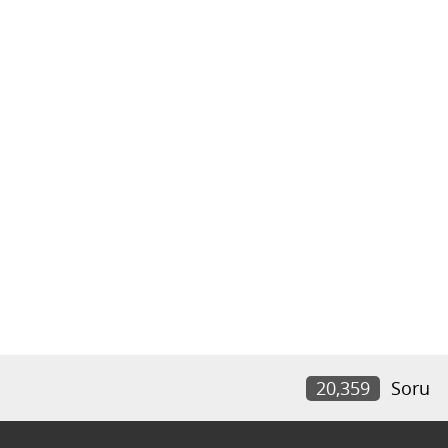
20,359
Soru