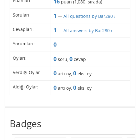
Puanları:
16
puan (
1,080
. sırada)
Soruları:
1
—
All questions by Bar280 ›
Cevapları:
1
—
All answers by Bar280 ›
Yorumları:
0
Oyları:
0
0
soru,
cevap
Verdiği Oylar:
0
0
artı oy,
eksi oy
Aldığı Oylar:
0
0
artı oy,
eksi oy
Badges