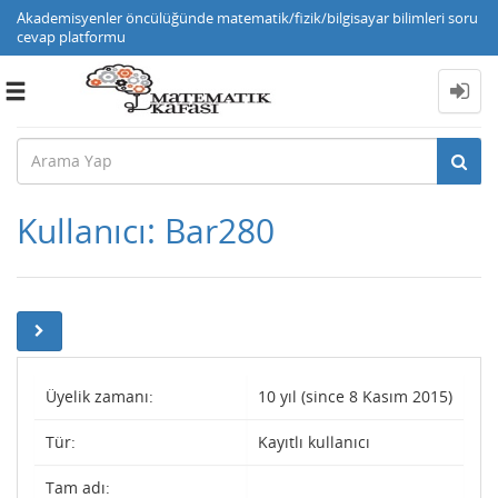
Akademisyenler öncülüğünde matematik/fizik/bilgisayar bilimleri soru
cevap platformu
Toggle
navigation
Kullanıcı: Bar280
Üyelik zamanı:
10 yıl (since 8 Kasım 2015)
Tür:
Kayıtlı kullanıcı
Tam adı: