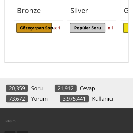
Bronze
Silver
Go
Gözeçarpan Soru
x 1
Popüler Soru
x 1
20,359
Soru
21,912
Cevap
73,672
Yorum
3,975,441
Kullanıcı
İletişim