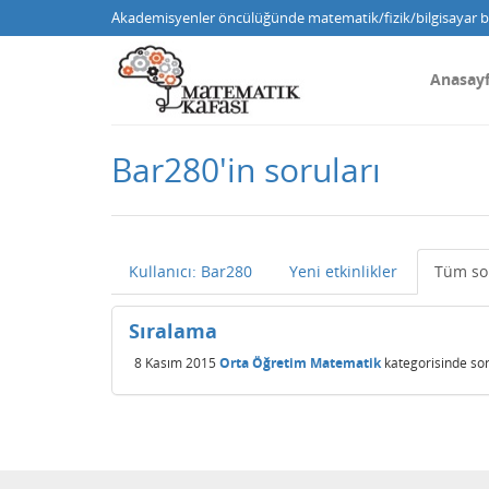
Akademisyenler öncülüğünde matematik/fizik/bilgisayar bi
Anasay
Bar280'in soruları
Kullanıcı: Bar280
Yeni etkinlikler
Tüm so
Sıralama
8 Kasım 2015
Orta Öğretim Matematik
kategorisinde
so