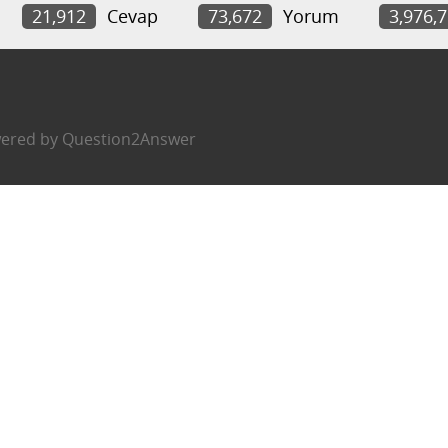
21,912
Cevap
73,672
Yorum
3,976,
ered by
Question2Answer