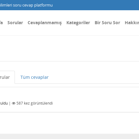
limleri soru cevap platformu
fa
Sorular
Cevaplanmamış
Kategoriler
Bir Soru Sor
Hakkı
rular
Tüm cevaplar
ruldu
|
587
kez görüntülendi