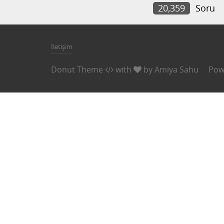
20,359
Soru
İletişim
Donut Theme
with
by
Amiya Sahu
Pow