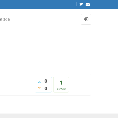
mızda
0
1
0
cevap