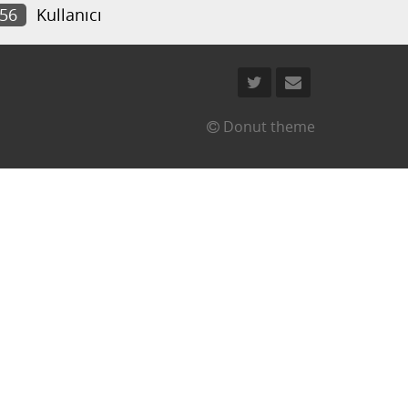
756
Kullanıcı
Donut theme