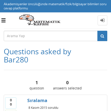
Akademisyenler öncülüğünde matematik/fizik/bilgisayar bilimleri soru
cevap platformu
Toggle
navigation
Questions asked by
Bar280
1
0
question
answers selected
Sıralama
0
0
8 Kasım 2015
soruldu