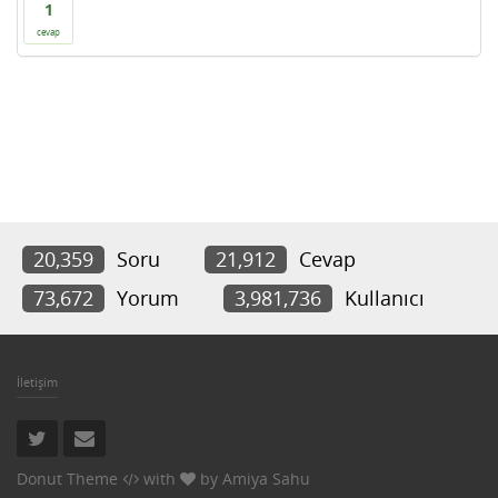
1
cevap
20,359
Soru
21,912
Cevap
73,672
Yorum
3,981,736
Kullanıcı
İletişim
Donut Theme
with
by
Amiya Sahu