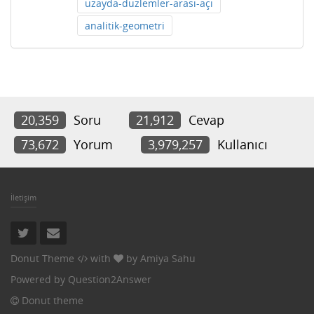
uzayda-duzlemler-arası-açı
analitik-geometri
20,359
Soru
21,912
Cevap
73,672
Yorum
3,979,257
Kullanıcı
İletişim
Donut Theme
with
by
Amiya Sahu
Powered by
Question2Answer
Donut theme