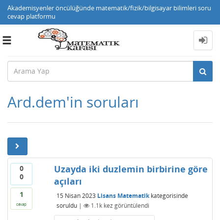
Akademisyenler öncülüğünde matematik/fizik/bilgisayar bilimleri soru
cevap platformu
Toggle
navigation
Ard.dem'in soruları
Uzayda iki duzlemin birbirine göre
0
0
açıları
1
15 Nisan 2023
Lisans Matematik
kategorisinde
soruldu
|
1.1k
kez görüntülendi
cevap