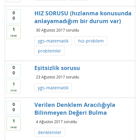
HIZ SORUSU (hızlanma konusunda
0
0
anlayamadığım bir durum var)
1
30 Ağustos 2017
soruldu
cevap
ygs-matematik
hız-problem
problemler
Eșitsizlik sorusu
0
0
23 Ağustos 2017
soruldu
1
ygs-matematik
cevap
Verilen Denklem Aracılığıyla
0
0
Bilinmeyen Değeri Bulma
1
4 Ağustos 2017
soruldu
cevap
denklemler