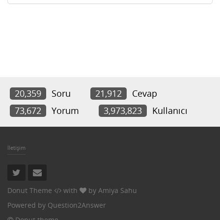
20,359
Soru
21,912
Cevap
73,672
Yorum
3,973,823
Kullanıcı
İletişim
Donut Theme
with
by
Amiya Sahu
Powered by
Question2Answer
Donut theme