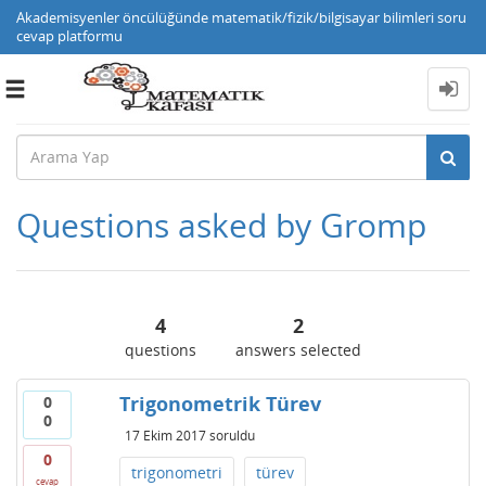
Akademisyenler öncülüğünde matematik/fizik/bilgisayar bilimleri soru
cevap platformu
Toggle
navigation
Questions asked by Gromp
4
2
questions
answers selected
Trigonometrik Türev
0
0
17 Ekim 2017
soruldu
0
trigonometri
türev
cevap