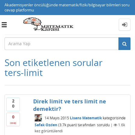
Akademisyenler öncülüğünde matematik/fizik/bilgisayar bilimleri soru
cevap platformu
Toggle
navigation
Son etiketlenen sorular
ters-limit
Direk limit ve ters limit ne
2
0
demektir?
0
14 Mayıs 2015
Lisans Matematik
kategorisinde
cevap
Safak Ozden
(
3.7k
puan)
tarafından
soruldu
|
1.6k
kez görüntülendi