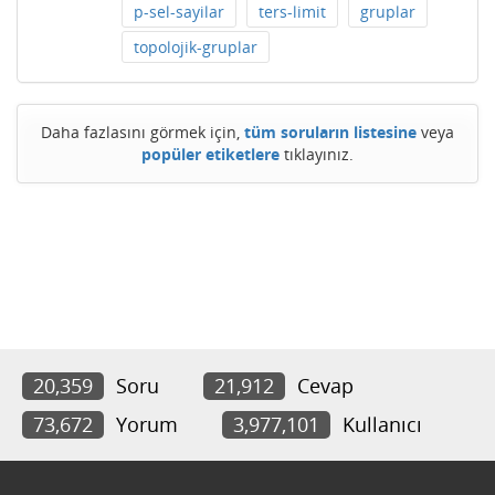
p-sel-sayilar
ters-limit
gruplar
topolojik-gruplar
Daha fazlasını görmek için,
tüm soruların listesine
veya
popüler etiketlere
tıklayınız.
20,359
Soru
21,912
Cevap
73,672
Yorum
3,977,101
Kullanıcı