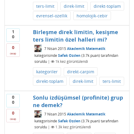
ters-limit
direk-limit
direkt-toplam
evrensel-ozellik
homolojik-cebir
Birleşme direk limitin, kesişme
1
0
ters limitin özel halleri mi?
0
7 Nisan 2015
Akademik Matematik
cevap
kategorisinde
Safak Ozden
(
3.7k
puan)
tarafından
soruldu
|
1k
kez görüntülendi
kategoriler
direkt-carpim
direkt-toplam
direk-limit
ters-limit
Sonlu izdüşümsel (profinite) grup
0
0
ne demek?
0
7 Nisan 2015
Akademik Matematik
cevap
kategorisinde
Safak Ozden
(
3.7k
puan)
tarafından
soruldu
|
1.3k
kez görüntülendi