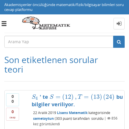
Akademisyenler öncülüğünde matematik/fizik/bilgisayar bilimleri soru
cevap platformu
Toggle
navigation
Son etiketlenen sorular
teori
=
(
12
)
,
=
(
13
)
(
24
)
' te
bu
0
S
4
S
=
(
12
)
,
T
=
(
13
)
(
24
)
S
S
T
4
0
bilgiler veriliyor.
0
22 Aralık 2019
Lisans Matematik
kategorisinde
cevap
sametoytun
(
303
puan)
tarafından
soruldu
|
856
kez görüntülendi