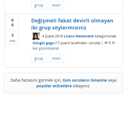
grup
teori
Değişmeli fakat devirli olmayan
0
0
iki grup söylermisiniz
3
4 Şubat 2016
Lisans Matematik
kategorisinde
cevap
Güngül gogo
(
17
puan)
tarafından
soruldu
|
8.3k
kez görüntülendi
grup
teori
Daha fazlasını görmek için,
tüm soruların listesine
veya
popüler etiketlere
tıklayınız.