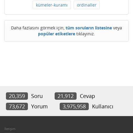
kümeler-kuramı
ordinaller
Daha fazlasını görmek için,
tüm soruların listesine
veya
popüler etiketlere
tıklayınız.
20,359
Soru
21,912
Cevap
73,672
Yorum
3,975,958
Kullanıcı
İletişim