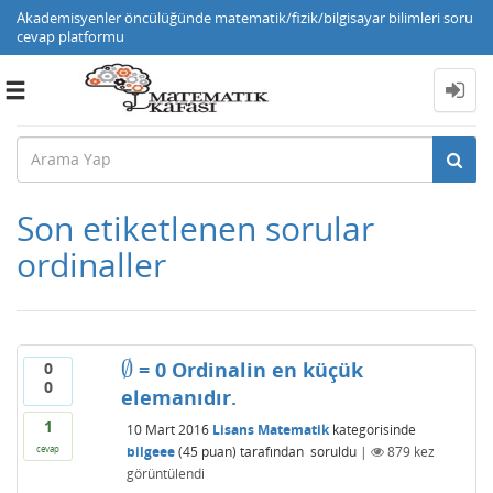
Akademisyenler öncülüğünde matematik/fizik/bilgisayar bilimleri soru
cevap platformu
Toggle
navigation
Son etiketlenen sorular
ordinaller
∅
= 0 Ordinalin en küçük
0
∅
0
elemanıdır.
1
10 Mart 2016
Lisans Matematik
kategorisinde
bilgeee
(
45
puan)
tarafından
soruldu
|
879
kez
cevap
görüntülendi