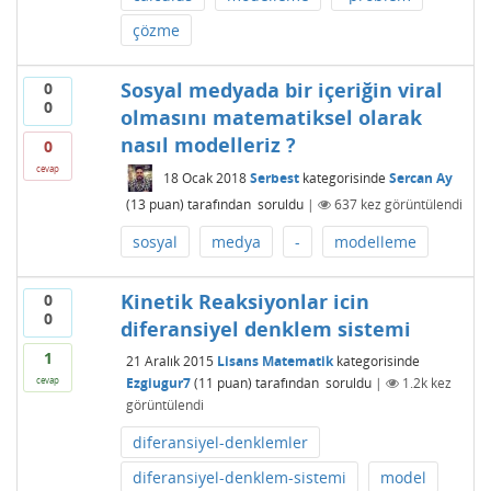
çözme
Sosyal medyada bir içeriğin viral
0
0
olmasını matematiksel olarak
nasıl modelleriz ?
0
cevap
18 Ocak 2018
Serbest
kategorisinde
Sercan Ay
(
13
puan)
tarafından
soruldu
|
637
kez görüntülendi
sosyal
medya
-
modelleme
Kinetik Reaksiyonlar icin
0
0
diferansiyel denklem sistemi
1
21 Aralık 2015
Lisans Matematik
kategorisinde
Ezgiugur7
(
11
puan)
tarafından
soruldu
|
1.2k
kez
cevap
görüntülendi
diferansiyel-denklemler
diferansiyel-denklem-sistemi
model