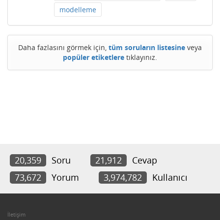
modelleme
Daha fazlasını görmek için,
tüm soruların listesine
veya
popüler etiketlere
tıklayınız.
20,359
Soru
21,912
Cevap
73,672
Yorum
3,974,782
Kullanıcı
İletişim