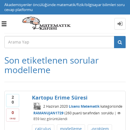
Akademisyenler öncülüğünde matematik/fizik/bilgisayar bilimleri soru
cevap platformu
Toggle
navigation
Son etiketlenen sorular
modelleme
Kartopu Erime Süresi
2
0
2 Haziran 2020
Lisans Matematik
kategorisinde
0
RAMANUJAN1729
(
260
puan)
tarafından
soruldu
|
859
kez görüntülendi
cevap
calculus
modelleme
-problem