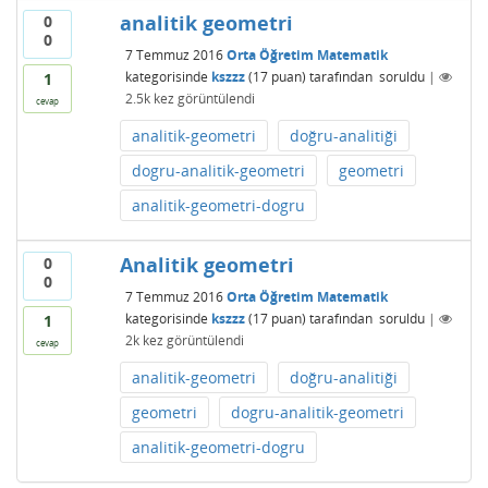
analitik geometri
0
0
7 Temmuz 2016
Orta Öğretim Matematik
kategorisinde
kszzz
(
17
puan)
tarafından
soruldu
|
1
2.5k
kez görüntülendi
cevap
analitik-geometri
doğru-analitiği
dogru-analitik-geometri
geometri
analitik-geometri-dogru
Analitik geometri
0
0
7 Temmuz 2016
Orta Öğretim Matematik
kategorisinde
kszzz
(
17
puan)
tarafından
soruldu
|
1
2k
kez görüntülendi
cevap
analitik-geometri
doğru-analitiği
geometri
dogru-analitik-geometri
analitik-geometri-dogru