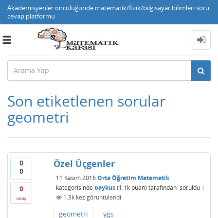
Akademisyenler öncülüğünde matematik/fizik/bilgisayar bilimleri soru
cevap platformu
Toggle
navigation
Son etiketlenen sorular
geometri
Özel Üçgenler
0
0
11 Kasım 2016
Orta Öğretim Matematik
kategorisinde
baykus
(
1.1k
puan)
tarafından
soruldu
|
0
1.3k
kez görüntülendi
cevap
geometri
ygs