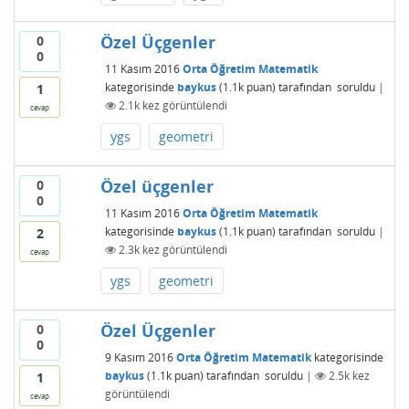
Özel Üçgenler
0
0
11 Kasım 2016
Orta Öğretim Matematik
kategorisinde
baykus
(
1.1k
puan)
tarafından
soruldu
|
1
2.1k
kez görüntülendi
cevap
ygs
geometri
Özel üçgenler
0
0
11 Kasım 2016
Orta Öğretim Matematik
kategorisinde
baykus
(
1.1k
puan)
tarafından
soruldu
|
2
2.3k
kez görüntülendi
cevap
ygs
geometri
Özel Üçgenler
0
0
9 Kasım 2016
Orta Öğretim Matematik
kategorisinde
baykus
(
1.1k
puan)
tarafından
soruldu
|
2.5k
kez
1
görüntülendi
cevap