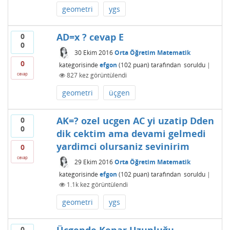
geometri
ygs
AD=x ? cevap E
0
0
30 Ekim 2016
Orta Öğretim Matematik
0
kategorisinde
efgon
(
102
puan)
tarafından
soruldu
|
827
kez görüntülendi
cevap
geometri
üçgen
AK=? ozel ucgen AC yi uzatip Dden
0
0
dik cektim ama devami gelmedi
yardimci olursaniz sevinirim
0
cevap
29 Ekim 2016
Orta Öğretim Matematik
kategorisinde
efgon
(
102
puan)
tarafından
soruldu
|
1.1k
kez görüntülendi
geometri
ygs
0