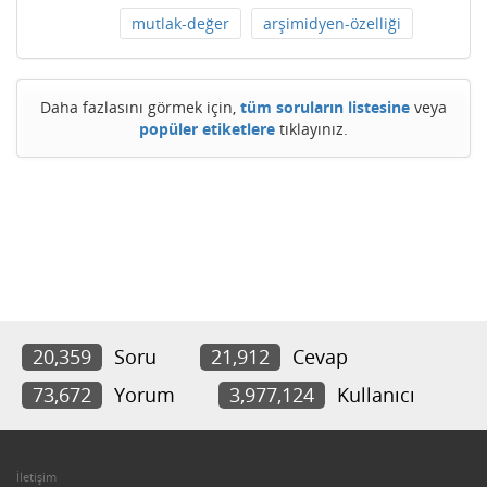
mutlak-değer
arşimidyen-özelliği
Daha fazlasını görmek için,
tüm soruların listesine
veya
popüler etiketlere
tıklayınız.
20,359
Soru
21,912
Cevap
73,672
Yorum
3,977,124
Kullanıcı
İletişim