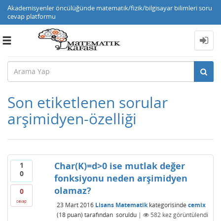
Akademisyenler öncülüğünde matematik/fizik/bilgisayar bilimleri soru
cevap platformu
Toggle
navigation
Son etiketlenen sorular
arşimidyen-özelliği
Char(K)=d>0 ise mutlak değer
1
0
fonksiyonu neden arşimidyen
olamaz?
0
cevap
23 Mart 2016
Lisans Matematik
kategorisinde
cemix
(
18
puan)
tarafından
soruldu
|
582
kez görüntülendi