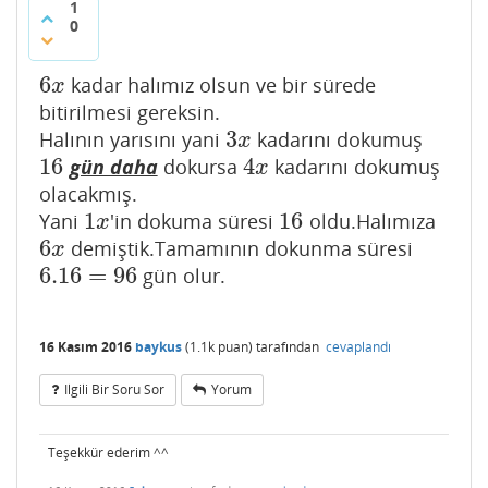
1
0
6
kadar halımız olsun ve bir sürede
6
x
x
bitirilmesi gereksin.
3
Halının yarısını yani
kadarını dokumuş
3
x
x
16
4
gün daha
dokursa
kadarını dokumuş
16
4
x
x
olacakmış.
1
16
Yani
'in dokuma süresi
oldu.Halımıza
1
x
16
x
6
demiştik.Tamamının dokunma süresi
6
x
x
6.16
=
96
gün olur.
6.16
=
96
16 Kasım 2016
baykus
(
1.1k
puan)
tarafından
cevaplandı
Ilgili Bir Soru Sor
Yorum
Teşekkür ederim ^^