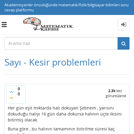
Akademisyenler öncülüğünde matematik/fizik/bilgisayar bilimleri soru
cevap platformu
Toggle
navigation
Sayı - Kesir problemleri
0
2.3k
kez
0
görüntülendi
Her gün eşit miktarda halı dokuyan Şebnem , yarısını
dokuduğu halıyı 16 gün daha dokursa halının üçte ikisini
bitirmiş olacak.
Buna göre , bu halının tamamının bitirilme süresi kaç