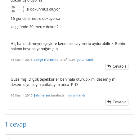
dokumuş oluyor ki
20
2
=
'si dokunmuş oluyor
20
30
=
2
3
3
30
16 günde 5 metre dokuyorsa
kaç günde 30 metre dokur ?
Hiç bahsedilmeyen şeylere kendimiz sayı verip uydurabiliriz. Benim
halının boyuna yaptığım gibi.
16 Kasım 2016
Bahçe Hortumu
tarafından
yorumlandı
Cevapla
Güzelmiş :D Çok teşekkürler ben hala oturup x mi desem y mi
desem diye beyin patlatayım anca :P :D
16 Kasım 2016
Şahmeran
tarafından
yorumlandı
Cevapla
1
cevap