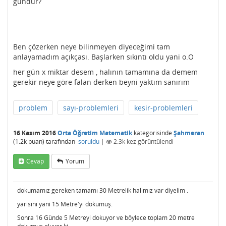
gündür?
Ben çözerken neye bilinmeyen diyeceğimi tam
anlayamadım açıkçası. Başlarken sıkıntı oldu yani o.O
her gün x miktar desem , halının tamamına da demem
gerekir neye göre falan derken beyni yaktım sanırım
problem
sayı-problemleri
kesir-problemleri
16 Kasım 2016
Orta Öğretim Matematik
kategorisinde
Şahmeran
(
1.2k
puan)
tarafından
soruldu
|
2.3k
kez görüntülendi
Cevap
Yorum
dokumamız gereken tamamı 30 Metrelik halımız var diyelim .
yarısını yani 15 Metre'yi dokumuş.
Sonra 16 Günde 5 Metreyi dokuyor ve böylece toplam 20 metre