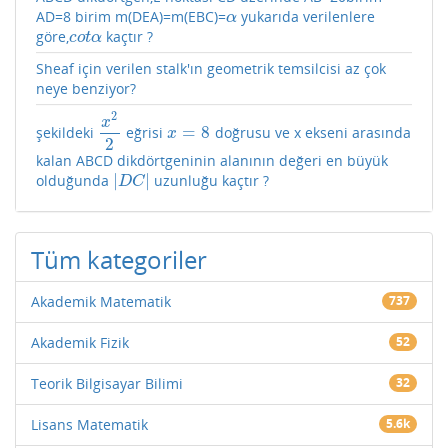
AD=8 birim m(DEA)=m(EBC)=
yukarıda verilenlere
α
α
göre,
kaçtır ?
c
o
t
α
c
o
t
α
Sheaf için verilen stalk'ın geometrik temsilcisi az çok
neye benziyor?
2
x
=
8
şekildeki
eğrisi
doğrusu ve x ekseni arasında
x
2
2
x
=
8
x
2
kalan ABCD dikdörtgeninin alanının değeri en büyük
|
|
olduğunda
uzunluğu kaçtır ?
|
D
C
|
D
C
Tüm kategoriler
Akademik Matematik
737
Akademik Fizik
52
Teorik Bilgisayar Bilimi
32
Lisans Matematik
5.6k