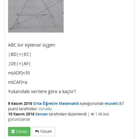
ABC bir eşkenar üçgen
|BD|=|EC|
|DE|=|AF|
m(ADF)=35
m(CAF)=a
Yukarıdaki verilere göre a kaçtır?
9 Kasım 2016
Orta Öğretim Matematik
kategorisinde
muratt
(
67
puan)
tarafından
soruldu
10 Kasım 2016
Sercan
tarafından
düzenlendi
|
1.4k
kez
görüntülendi
Cevap
Yorum