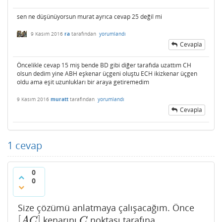
sen ne düşünüyorsun murat ayrıca cevap 25 değil mi
9 Kasım 2016
ra
tarafından
yorumlandı
Cevapla
Öncelikle cevap 15 miş bende BD gibi diğer tarafıda uzattım CH
olsun dedim yine ABH eşkenar üçgeni oluştu ECH ikizkenar üçgen
oldu ama eşit uzunlukları bir araya getiremedim
9 Kasım 2016
muratt
tarafından
yorumlandı
Cevapla
1
cevap
0
0
Size çözümü anlatmaya çalışacağım. Önce
[
]
kenarını
noktası tarafına
[
A
C
]
C
A
C
C