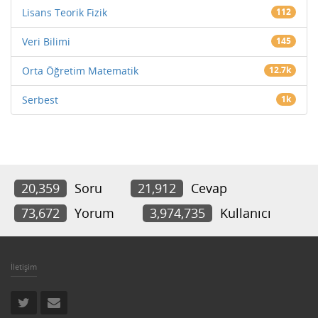
Lisans Teorik Fizik
112
Veri Bilimi
145
Orta Öğretim Matematik
12.7k
Serbest
1k
20,359
Soru
21,912
Cevap
73,672
Yorum
3,974,735
Kullanıcı
İletişim