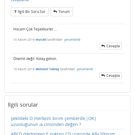
Ilgili Bir Soru Sor
Yorum
Hocam Çok Teşekkürler....
10 Kasım 2016
muratt
tarafından
yorumlandı
Cevapla
Önemli değil. Kolay gelsin.
10 Kasım 2016
Mehmet Toktaş
tarafından
yorumlandı
Cevapla
İlgili sorular
şekildeki O merkezli birim çemberde,|OK|
uzunluğunun
cinsinden değeri ?
α
α
ABCD dikdörtgen,E noktası CD üzerinde AB=20birim