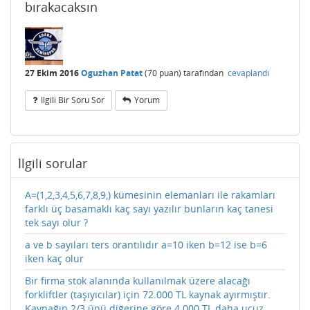
bırakacaksın
27 Ekim 2016
Oguzhan Patat
(
70
puan)
tarafından
cevaplandı
Ilgili Bir Soru Sor
Yorum
İlgili sorular
A=(1,2,3,4,5,6,7,8,9,) kümesinin elemanları ile rakamları
farklı üç basamaklı kaç sayı yazılır bunların kaç tanesi
tek sayı olur ?
a ve b sayıları ters orantılıdır a=10 iken b=12 ise b=6
iken kaç olur
Bir firma stok alanında kullanılmak üzere alacağı
forkliftler (taşıyıcılar) için 72.000 TL kaynak ayırmıştır.
Kaynağın 2/3 ünü diğerine göre 4.000 TL daha ucuz