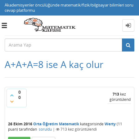
Akademisyenler öncülüğünde matematik/fizik/bilgisayar bilimleri soru
cevap platformu
Toggle
navigation
A+A+A=8 ise A kaç olur
0
713
kez
0
görüntülendi
26 Ekim 2016
Orta Öğretim Matematik
kategorisinde
Werty
(
11
puan)
tarafından
soruldu
|
713
kez görüntülendi