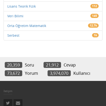
Lisans Teorik Fizik
112
Veri Bilimi
145
Orta Öğretim Matematik
12.7k
Serbest
1k
20,359
Soru
21,912
Cevap
73,672
Yorum
3,974,070
Kullanıcı
İletişim