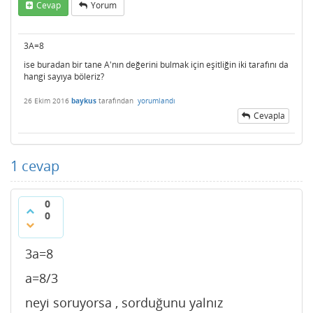
Cevap
Yorum
3A=8
ise buradan bir tane A'nın değerini bulmak için eşitliğin iki tarafını da
hangi sayıya böleriz?
26 Ekim 2016
baykus
tarafından
yorumlandı
Cevapla
1
cevap
0
0
3a=8
a=8/3
neyi soruyorsa , sorduğunu yalnız