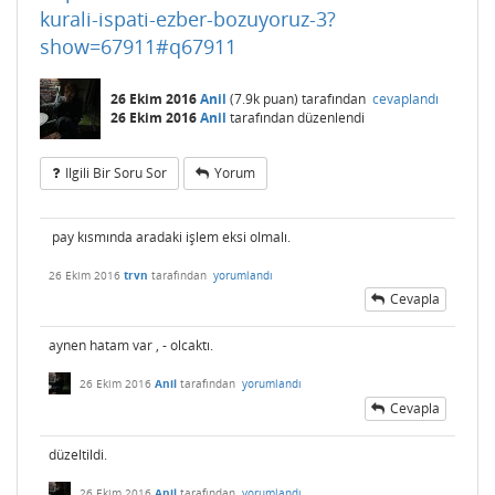
kurali-ispati-ezber-bozuyoruz-3?
show=67911#q67911
26 Ekim 2016
Anil
(
7.9k
puan)
tarafından
cevaplandı
26 Ekim 2016
Anil
tarafından
düzenlendi
Ilgili Bir Soru Sor
Yorum
pay kısmında aradaki işlem eksi olmalı.
26 Ekim 2016
trvn
tarafından
yorumlandı
Cevapla
aynen hatam var , - olcaktı.
26 Ekim 2016
Anil
tarafından
yorumlandı
Cevapla
düzeltildi.
26 Ekim 2016
Anil
tarafından
yorumlandı