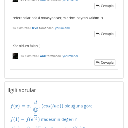
Cevapla
referanslarındaki notasyon seçimlerine hayran kaldım :)
26 Ekim 2016
trvn
tarafından
yorumlandı
Cevapla
Kör oldum falan :)
26 Ekim 2016
Anil
tarafından
yorumlandı
Cevapla
İlgili sorular
d
(
)
=
.
.
(
(
)
)
olduğuna göre
f
(
x
)
=
x
.
d
d
x
.
(
c
o
s
(
l
n
x
)
)
f
x
x
c
o
s
l
n
x
d
x
π
2
(
1
)
−
(
)
ifadesinin değeri ?
f
(
1
)
−
f
(
e
π
2
)
f
f
e
′
x
e