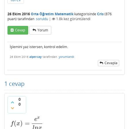
26 Ekim 2016
Orta Öğretim Matematik
kategorisinde
Cris
(
876
puan)
tarafından
soruldu
|
1.8k
kez görüntülendi
Cevap
Yorum
İşlemini yaz istersen, kontrol edelim.
26 Ekim 2016
alpercay
tarafından
yorumlandı
Cevapla
1
cevap
0
0
x
e
(
)
=
f
(
x
)
=
e
x
l
n
x
f
x
l
n
x