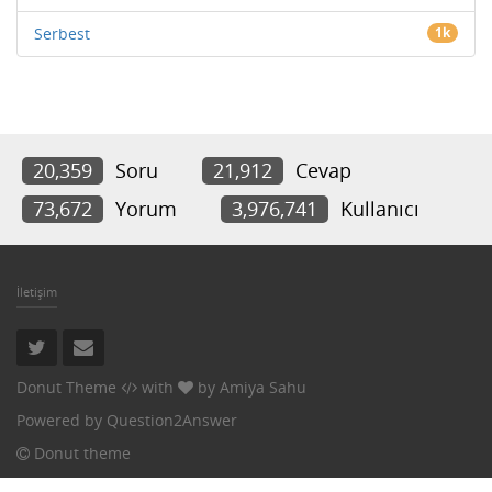
Serbest
1k
20,359
Soru
21,912
Cevap
73,672
Yorum
3,976,741
Kullanıcı
İletişim
Donut Theme
with
by
Amiya Sahu
Powered by
Question2Answer
Donut theme