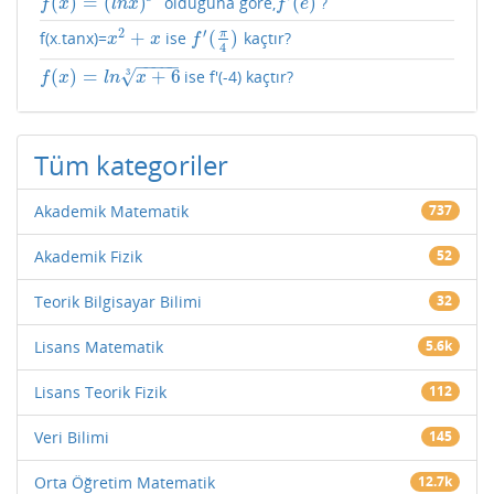
(
)
=
(
)
(
)
olduğuna göre,
?
f
(
x
)
=
(
l
n
x
)
e
x
f
′
(
e
)
f
x
l
n
x
f
e
2
′
π
+
(
)
f(x.tanx)=
ise
kaçtır?
x
2
+
x
f
′
(
π
4
)
x
x
f
4
−
−
−
−
−
(
)
=
+
6
√
3
ise f'(-4) kaçtır?
f
(
x
)
=
l
n
x
+
6
3
f
x
l
n
x
Tüm kategoriler
Akademik Matematik
737
Akademik Fizik
52
Teorik Bilgisayar Bilimi
32
Lisans Matematik
5.6k
Lisans Teorik Fizik
112
Veri Bilimi
145
Orta Öğretim Matematik
12.7k