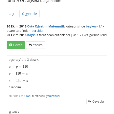
türlü
açısına ulaşamadım.
B
D
C
B
D
C
açı
üçgende
20 Ekim 2016
Orta Öğretim Matematik
kategorisinde
baykus
(
1.1k
puan)
tarafından
soruldu
20 Ekim 2016
baykus
tarafından
düzenlendi
|
1.7k
kez görüntülendi
Cevap
Yorum
açıortay'lara X desek,
+
=
110
x
+
y
=
110
x
y
=
110
−
y
=
110
−
x
y
x
=
110
−
x
=
110
−
y
x
y
tıkandım
20 Ekim 2016
roni
tarafından
yorumlandı
Cevapla
@Ronik