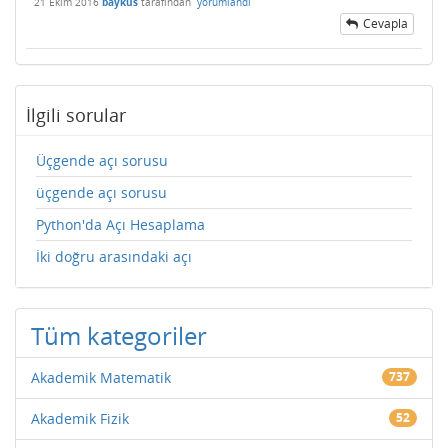
21 Ekim 2016
baykus
tarafından
yorumlandı
Cevapla
İlgili sorular
Üçgende açı sorusu
üçgende açı sorusu
Python'da Açı Hesaplama
İki doğru arasındaki açı
Tüm kategoriler
Akademik Matematik
737
Akademik Fizik
52