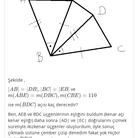
Şekilde ,
|
|
=
|
|
,
|
|
=
|
|
ve
|
A
B
|
=
|
D
B
|
,
|
B
C
|
=
|
E
B
|
A
B
D
B
B
C
E
B
(
)
=
(
)
,
(
)
=
110
m
(
A
B
E
)
=
m
(
D
B
C
)
,
m
(
C
B
E
)
=
110
m
A
B
E
m
D
B
C
m
C
B
E
(
)
ise
açısı kaç derecedir?
m
(
B
D
C
)
m
B
D
C
Ben, AEB ve BDC üçgenlerinin eşliğini buldum (kenar açı
kenar eşliği) daha sonra |AD| ve |EC| doğrularını çizmek
suretiyle ikizkenar üçgenler oluşturdum, öyle sonuç
çıkmadı üstüne çember çizip denedim fakat yok.Hiçbir