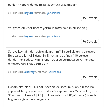
bunların hepsini denedim, fakat sonuca ulaşamadım
20 Ekim 2016
baykus
tarafından
yorumlandı
Cevapla
Yol gösterebilecek hocam yok mu? Kafayı taktım bu soruya:)
20 Ekim 2016
baykus
tarafından
yorumlandı
Cevapla
Soruyu kaynağından doğru aktardın mı? Bu şekliyle eksik duruyor.
Burada yapılan ABE üçgenini B noktası etrafında 110 derece
döndürmek sadece; yani istenen açıyı buldurmada bu veriler yeterli
olmuyor. Yanıtı kaç vermişler?
21 Ekim 2016
alpercay
tarafından
yorumlandı
Cevapla
Hocam bire bir bu.Okuldaki hocama da sordum, şuan için soruda
yapılacak bir şey göremedim dedi.Cevap anahtarı 35 demekte, ama
35 olması imkansız ( |AD| çizilirse zaten m(BAD)=35 olur.) Soruda
bilgi eksikliği var gibime geliyor.