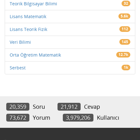
Teorik Bilgisayar Bilimi
32
Lisans Matematik
5.6k
Lisans Teorik Fizik
112
Veri Bilimi
145
Orta Öğretim Matematik
12.7k
Serbest
1k
20,359
Soru
21,912
Cevap
73,672
Yorum
3,979,206
Kullanıcı