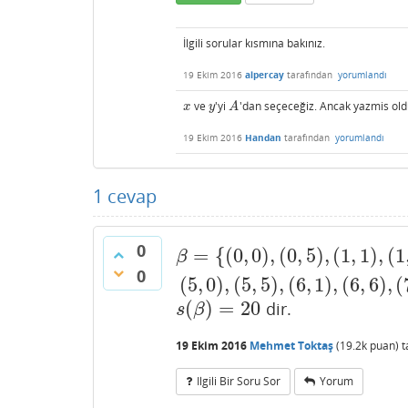
İlgili sorular kısmına bakınız.
19 Ekim 2016
alpercay
tarafından
yorumlandı
ve
'yi
'dan seçeceğiz. Ancak yazmis old
x
y
A
x
y
A
19 Ekim 2016
Handan
tarafından
yorumlandı
1
cevap
0
=
{
(
0
,
0
)
,
(
0
,
5
)
,
(
1
,
1
)
,
(
1
β
=
{
(
0
,
0
)
,
(
0
,
5
)
,
(
1
,
1
)
,
(
1
,
6
)
,
(
2
,
2
)
,
(
2
,
7
)
β
0
(
5
,
0
)
,
(
5
,
5
)
,
(
6
,
1
)
,
(
6
,
6
)
,
(
(
)
=
20
dir.
s
(
β
)
=
20
s
β
19 Ekim 2016
Mehmet Toktaş
(
19.2k
puan)
t
Ilgili Bir Soru Sor
Yorum