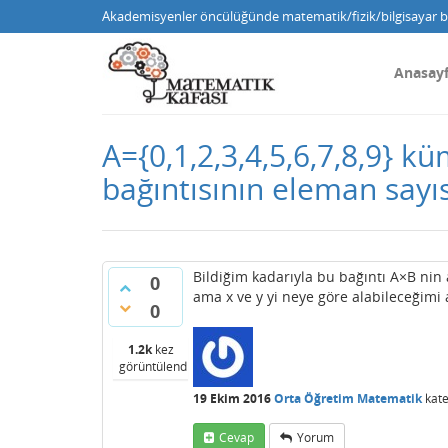
Akademisyenler öncülüğünde matematik/fizik/bilgisayar bi
Anasay
A={0,1,2,3,4,5,6,7,8,9} k
bağıntısının eleman sayıs
Bildiğim kadarıyla bu bağıntı A×B nin
0
ama x ve y yi neye göre alabileceğim
0
1.2k
kez
görüntülendi
19 Ekim 2016
Orta Öğretim Matematik
kate
Cevap
Yorum