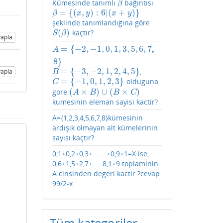
Kümesinde tanımlı
bağıntısı
β
β
=
{
(
,
)
:
6
|
(
+
)
}
β
=
{
(
x
,
y
)
:
6
|
(
x
+
y
)
}
β
x
y
x
y
şeklinde tanımlandığına göre
(
)
kaçtır?
S
(
β
)
S
β
apla
=
{
−
2
,
−
1
,
0
,
1
,
3
,
5
,
6
,
7
,
,
A
=
{
−
2
,
−
1
,
0
,
1
,
3
,
5
,
6
,
7
,
8
}
A
8
}
=
{
−
3
,
−
2
,
1
,
2
,
4
,
5
}
,
B
=
{
−
3
,
−
2
,
1
,
2
,
4
,
5
}
apla
B
=
{
−
1
,
0
,
1
,
2
,
3
}
olduguna
C
=
{
−
1
,
0
,
1
,
2
,
3
}
C
(
×
)
∪
(
×
)
gore
(
A
×
B
)
∪
(
B
×
C
)
A
B
B
C
kumesinin eleman sayisi kactir?
A={1,2,3,4,5,6,7,8}kümesinin
ardışık olmayan alt kümelerinin
sayısı kaçtır?
)
,
(
9
,
4
)
,
(
9
,
9
)
}
0,1+0,2+0,3+.......+0,9+1=X ise,.
0,6+1,5+2,7+.....8,1+9 toplaminin
A cinsinden degeri kactir ?cevap
99/2-x
Tüm kategoriler