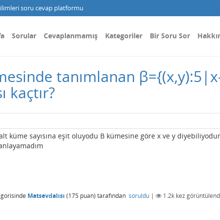
limleri soru cevap platformu
fa
Sorular
Cevaplanmamış
Kategoriler
Bir Soru Sor
Hakkı
ümesinde tanımlanan β={(x,y):5|x-y
ı kaçtır?
 alt küme sayısına eşit oluyodu B kümesine göre x ve y diyebiliyod
i anlayamadım
gorisinde
Matsevdalısı
(
175
puan)
tarafından
soruldu
|
1.2k
kez görüntülend