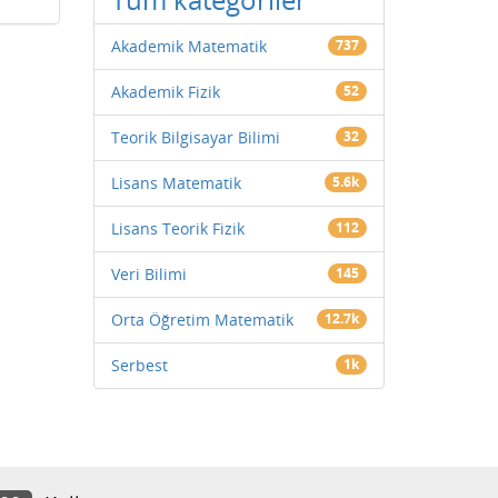
Akademik Matematik
737
Akademik Fizik
52
Teorik Bilgisayar Bilimi
32
Lisans Matematik
5.6k
Lisans Teorik Fizik
112
Veri Bilimi
145
Orta Öğretim Matematik
12.7k
Serbest
1k