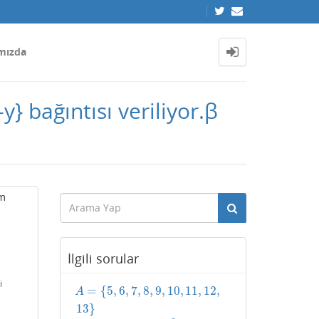
mızda
} bağıntısı veriliyor.β
um
İlgili sorular
i
=
{
5
,
6
,
7
,
8
,
9
,
10
,
11
,
12
,
A
=
{
5
,
6
,
7
,
8
,
9
,
10
,
11
,
12
,
13
}
A
13
}