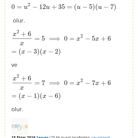
2
0
=
−
12
+
35
=
(
−
5
)
(
−
7
)
0
=
u
2
−
12
u
+
35
=
(
u
−
5
)
(
u
−
7
)
u
u
u
u
olur.
2
+
6
x
2
+
6
x
=
5
⟹
0
=
x
2
−
5
x
+
6
=
(
x
−
3
)
(
x
−
2
)
x
2
=
5
⟹
0
=
−
5
+
6
x
x
x
=
(
−
3
)
(
−
2
)
x
x
ve
2
+
6
x
2
+
6
x
=
7
⟹
0
=
x
2
−
7
x
+
6
=
(
x
−
1
)
(
x
−
6
)
x
2
=
7
⟹
0
=
−
7
+
6
x
x
x
=
(
−
1
)
(
−
6
)
x
x
olur.
18 Ekim 2016
Sercan
(
25.6k
puan)
tarafından
cevaplandı