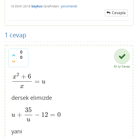
18 Ekim 2016
baykus
tarafından
yorumlandı
Cevapla
1
cevap
0
0
En İyi Cevap
2
+
6
x
=
x
2
+
6
x
=
u
u
x
dersek elimizde
35
+
−
12
=
0
u
+
35
u
−
12
=
0
u
u
yani