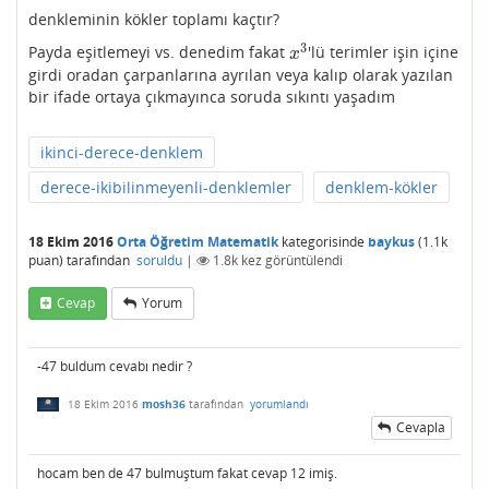
denkleminin kökler toplamı kaçtır?
3
Payda eşitlemeyi vs. denedim fakat
'lü terimler işin içine
x
3
x
girdi oradan çarpanlarına ayrılan veya kalıp olarak yazılan
bir ifade ortaya çıkmayınca soruda sıkıntı yaşadım
ikinci-derece-denklem
derece-ikibilinmeyenli-denklemler
denklem-kökler
18 Ekim 2016
Orta Öğretim Matematik
kategorisinde
baykus
(
1.1k
puan)
tarafından
soruldu
|
1.8k
kez görüntülendi
Cevap
Yorum
-47 buldum cevabı nedir ?
18 Ekim 2016
mosh36
tarafından
yorumlandı
Cevapla
hocam ben de 47 bulmuştum fakat cevap 12 imiş.