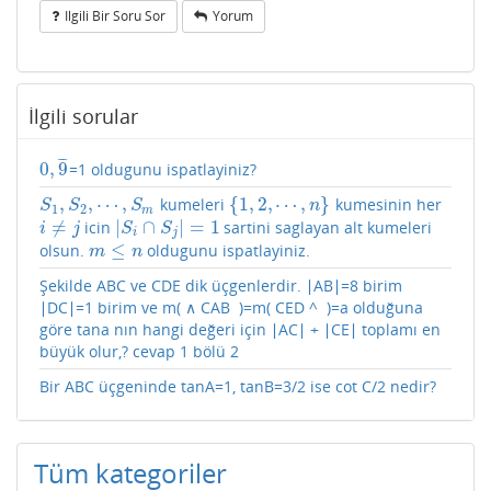
Ilgili Bir Soru Sor
Yorum
İlgili sorular
¯
¯
¯
0
,
9
=1 oldugunu ispatlayiniz?
0
,
9
¯
,
,
⋯
,
{
1
,
2
,
⋯
,
}
kumeleri
kumesinin her
S
1
,
S
2
,
⋯
,
S
m
{
1
,
2
,
⋯
,
n
}
S
S
S
n
1
2
m
≠
|
∩
|
=
1
icin
sartini saglayan alt kumeleri
i
≠
j
|
S
i
∩
S
j
|
=
1
i
j
S
S
i
j
≤
olsun.
oldugunu ispatlayiniz.
m
≤
n
m
n
Şekilde ABC ve CDE dik üçgenlerdir. ∣AB∣=8 birim
∣DC∣=1 birim ve m( ​∧ ​CAB ​​ )=m( ​CED ​^ ​​ )=a olduğuna
göre tana nın hangi değeri için ∣AC∣ + ∣CE∣ toplamı en
büyük olur,? cevap 1 bölü 2
Bir ABC üçgeninde tanA=1, tanB=3/2 ise cot C/2 nedir?
Tüm kategoriler