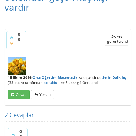
vardır
0
5k
kez
0
görüntülendi
15 Ekim 2016
Orta Öğretim Matematik
kategorisinde
Selin Dalkılıç
(
33
puan)
tarafından
soruldu
|
5k
kez görüntülendi
Cevap
Yorum
2
Cevaplar
0