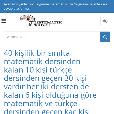
Akademisyenler öncülüğünde matematik/fizik/bilgisayar bilimleri soru
cevap platformu
Toggle
navigation
40 kişilik bir sınıfta
matematik dersinden
kalan 10 kişi türkçe
dersinden geçen 30 kişi
vardır her iki dersten de
kalan 6 kişi olduğuna göre
matematik ve türkçe
dersinden geçen kaç kişi