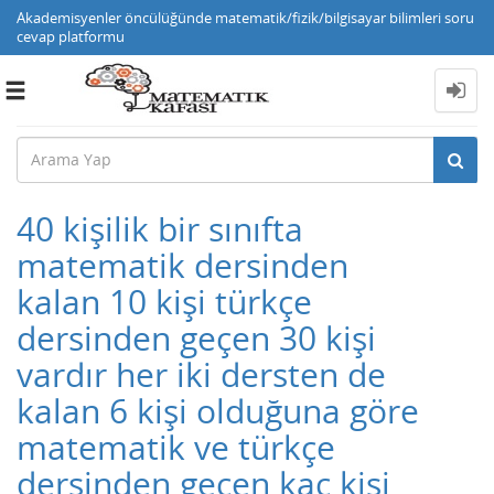
Akademisyenler öncülüğünde matematik/fizik/bilgisayar bilimleri soru
cevap platformu
Toggle
navigation
40 kişilik bir sınıfta
matematik dersinden
kalan 10 kişi türkçe
dersinden geçen 30 kişi
vardır her iki dersten de
kalan 6 kişi olduğuna göre
matematik ve türkçe
dersinden geçen kaç kişi