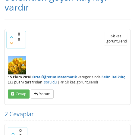
vardır
0
5k
kez
0
görüntülendi
15 Ekim 2016
Orta Öğretim Matematik
kategorisinde
Selin Dalkılıç
(
33
puan)
tarafından
soruldu
|
5k
kez görüntülendi
Cevap
Yorum
2
Cevaplar
0