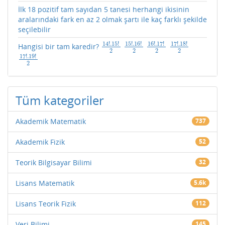
İlk 18 pozitif tam sayıdan 5 tanesi herhangi ikisinin
aralarındaki fark en az 2 olmak şartı ile kaç farklı şekilde
seçilebilir
14
!
.15
!
15
!
.16
!
16
!
.17
!
17
!
.18
!
Hangisi bir tam karedir?
14
!
.15
!
2
15
!
.16
!
2
16
!
.17
!
2
17
!
.18
!
2
2
2
2
2
17
!
.19
!
17
!
.19
!
2
2
Tüm kategoriler
Akademik Matematik
737
Akademik Fizik
52
Teorik Bilgisayar Bilimi
32
Lisans Matematik
5.6k
Lisans Teorik Fizik
112
Veri Bilimi
145