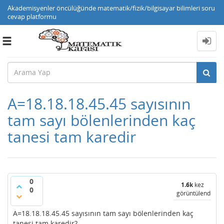
Akademisyenler öncülüğünde matematik/fizik/bilgisayar bilimleri soru
cevap platformu
Toggle
navigation
A=18.18.18.45.45 sayısının
tam sayı bölenlerinden kaç
tanesi tam karedir
0
1.6k
kez
0
görüntülendi
A=18.18.18.45.45 sayısının tam sayı bölenlerinden kaç
tanesi tam karedir?