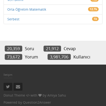
Orta Öğretim Matematik
12.7k
Serbest
1k
20,359
Soru
21,912
Cevap
73,672
Yorum
3,981,706
Kullanıcı
İletişim
Donut Theme
with
by
Amiya Sahu
Powered by
Question2Answer