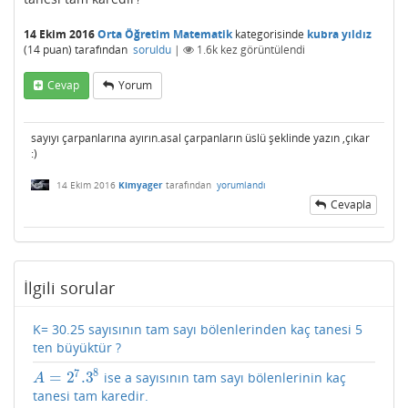
14 Ekim 2016
Orta Öğretim Matematik
kategorisinde
kubra yıldız
(
14
puan)
tarafından
soruldu
|
1.6k
kez görüntülendi
Cevap
Yorum
sayıyı çarpanlarına ayırın.asal çarpanların üslü şeklinde yazın ,çıkar
:)
14 Ekim 2016
Kimyager
tarafından
yorumlandı
Cevapla
İlgili sorular
K= 30.25 sayısının tam sayı bölenlerinden kaç tanesi 5
ten büyüktür ?
7
8
=
2
.3
ise a sayısının tam sayı bölenlerinin kaç
A
=
2
7
.3
8
A
tanesi tam karedir.