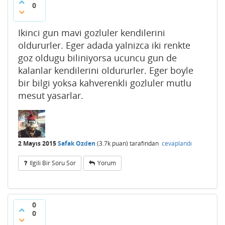
0
Ikinci gun mavi gozluler kendilerini
oldururler. Eger adada yalnizca iki renkte
goz oldugu biliniyorsa ucuncu gun de
kalanlar kendilerini oldururler. Eger boyle
bir bilgi yoksa kahverenkli gozluler mutlu
mesut yasarlar.
2 Mayıs 2015
Safak Ozden
(
3.7k
puan)
tarafından
cevaplandı
Ilgili Bir Soru Sor
Yorum
0
0