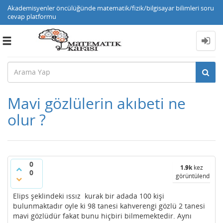
Akademisyenler öncülüğünde matematik/fizik/bilgisayar bilimleri soru
cevap platformu
Toggle
navigation
Mavi gözlülerin akıbeti ne
olur ?
0
1.9k
kez
0
görüntülendi
Elips şeklindeki ıssız kurak bir adada 100 kişi
bulunmaktadır oyle ki 98 tanesi kahverengi gözlü 2 tanesi
mavi gözlüdür fakat bunu hiçbiri bilmemektedir. Aynı