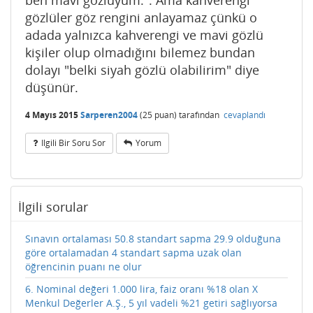
gözlüler göz rengini anlayamaz çünkü o
adada yalnızca kahverengi ve mavi gözlü
kişiler olup olmadığını bilemez bundan
dolayı "belki siyah gözlü olabilirim" diye
düşünür.
4 Mayıs 2015
Sarperen2004
(
25
puan)
tarafından
cevaplandı
Ilgili Bir Soru Sor
Yorum
İlgili sorular
Sınavın ortalaması 50.8 standart sapma 29.9 olduğuna
göre ortalamadan 4 standart sapma uzak olan
öğrencinin puanı ne olur
6. Nominal değeri 1.000 lira, faiz oranı %18 olan X
Menkul Değerler A.Ş., 5 yıl vadeli %21 getiri sağlıyorsa