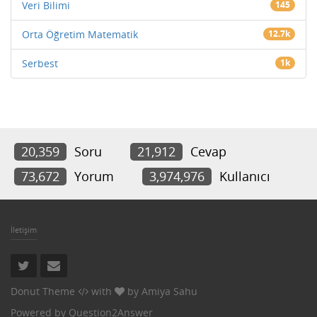
Veri Bilimi
145
Orta Öğretim Matematik
12.7k
Serbest
1k
20,359
Soru
21,912
Cevap
73,672
Yorum
3,974,976
Kullanıcı
İletişim
Donut Theme
with
by
Amiya Sahu
Powered by
Question2Answer