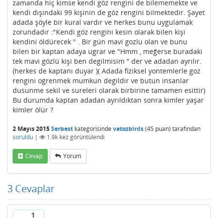
zamanda hiç kimse kendi göz rengini de bilememekte ve
kendi dışındaki 99 kişinin de göz rengini bilmektedir. Şayet
adada şöyle bir kural vardır ve herkes bunu uygulamak
zorundadır :"Kendi göz rengini kesin olarak bilen kişi
kendini öldürecek " . Bir gün mavi gozlu olan ve bunu
bilen bir kaptan adaya ugrar ve "Hmm , meğerse buradaki
tek mavi gözlü kişi ben degilmisim " der ve adadan ayrılır.
(herkes de kaptanı duyar )( Adada fiziksel yontemlerle goz
rengini ogrenmek mumkun degildir ve butun insanlar
dusunme sekil ve sureleri olarak birbirine tamamen esittir)
Bu durumda kaptan adadan ayrıldıktan sonra kimler yaşar
kimler ölür ?
2 Mayıs 2015
Serbest
kategorisinde
vatozbirds
(
45
puan)
tarafından
soruldu
|
1.9k
kez görüntülendi
Cevap
Yorum
3
Cevaplar
1