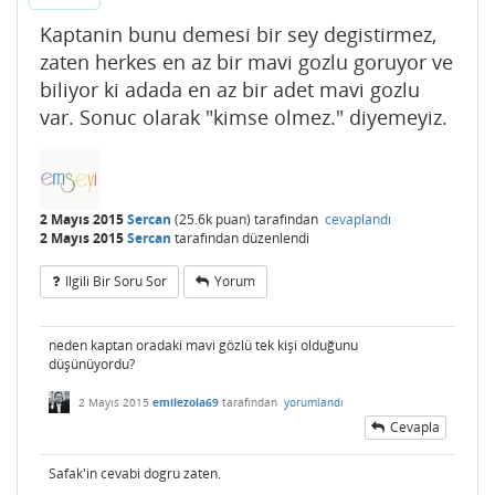
Kaptanin bunu demesi bir sey degistirmez,
zaten herkes en az bir mavi gozlu goruyor ve
biliyor ki adada en az bir adet mavi gozlu
var. Sonuc olarak "kimse olmez." diyemeyiz.
2 Mayıs 2015
Sercan
(
25.6k
puan)
tarafından
cevaplandı
2 Mayıs 2015
Sercan
tarafından
düzenlendi
Ilgili Bir Soru Sor
Yorum
neden kaptan oradaki mavi gözlü tek kişi olduğunu
düşünüyordu?
2 Mayıs 2015
emilezola69
tarafından
yorumlandı
Cevapla
Safak'in cevabi dogru zaten.