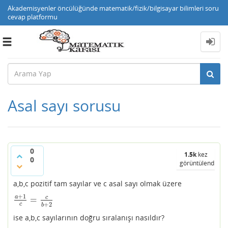
Akademisyenler öncülüğünde matematik/fizik/bilgisayar bilimleri soru
cevap platformu
Toggle
navigation
Asal sayı sorusu
0
1.5k
kez
0
görüntülendi
a,b,c pozitif tam sayılar ve c asal sayı olmak üzere
+
1
a
c
=
a
+
1
c
=
c
b
+
2
+
2
c
b
ise a,b,c sayılarının doğru sıralanışı nasıldır?