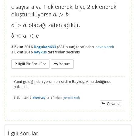
c sayısı a ya 1 eklenerek, b ye 2 eklenerek
>
oluşturuluyorsa
a
>
b
a
b
>
olacağı zaten açıktır.
c
>
a
c
a
<
<
b
<
a
<
c
b
a
c
3 Ekim 2016
Dogukan633
(
881
puan)
tarafından
cevaplandı
3 Ekim 2016
baykus
tarafından
seçilmiş
Ilgili Bir Soru Sor
Yorum
Yanıt geldiğinden yorumları sildim Baykuş. Ama dediğinde
haklısın.
3 Ekim 2016
alpercay
tarafından
yorumlandı
Cevapla
İlgili sorular