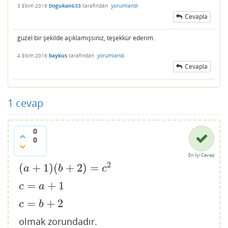
3 Ekim 2016
Dogukan633
tarafından
yorumlandı
Cevapla
güzel bir şekilde açıklamışsınız, teşekkür ederim.
4 Ekim 2016
baykus
tarafından
yorumlandı
Cevapla
1
cevap
0
0
En İyi Cevap
2
(
+
1
)
(
+
2
)
=
(
a
+
1
)
(
b
+
2
)
=
c
2
a
b
c
=
+
1
c
=
a
+
1
c
a
=
+
2
c
=
b
+
2
c
b
olmak zorundadır.