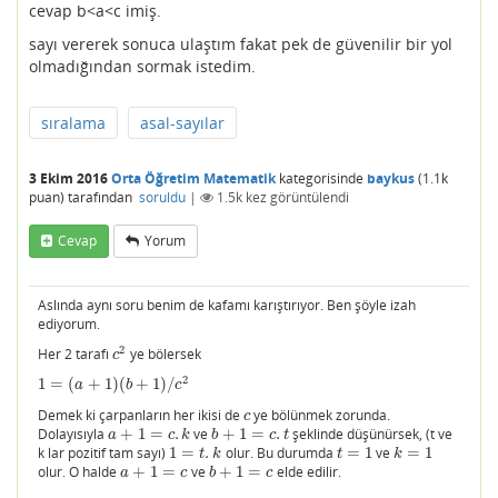
cevap b<a<c imiş.
sayı vererek sonuca ulaştım fakat pek de güvenilir bir yol
olmadığından sormak istedim.
sıralama
asal-sayılar
3 Ekim 2016
Orta Öğretim Matematik
kategorisinde
baykus
(
1.1k
puan)
tarafından
soruldu
|
1.5k
kez görüntülendi
Cevap
Yorum
Aslında aynı soru benim de kafamı karıştırıyor. Ben şöyle izah
ediyorum.
2
Her 2 tarafı
ye bölersek
c
2
c
2
1
=
(
+
1
)
(
+
1
)
/
1
=
(
a
+
1
)
(
b
+
1
)
/
c
2
a
b
c
Demek ki çarpanların her ikisi de
ye bölünmek zorunda.
c
c
Dolayısıyla
+
1
=
.
ve
+
1
=
.
şeklinde düşünürsek, (t ve
a
+
1
=
c
.
k
b
+
1
=
c
.
t
a
c
k
b
c
t
k lar pozitif tam sayı)
1
=
.
olur. Bu durumda
=
1
ve
=
1
1
=
t
.
k
t
=
1
k
=
1
t
k
t
k
olur. O halde
+
1
=
ve
+
1
=
elde edilir.
a
+
1
=
c
b
+
1
=
c
a
c
b
c