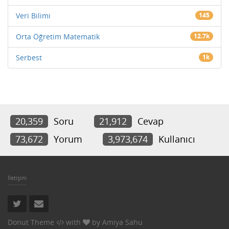
Veri Bilimi
145
Orta Öğretim Matematik
12.7k
Serbest
1k
20,359
Soru
21,912
Cevap
73,672
Yorum
3,973,674
Kullanıcı
İletişim
Donut Theme
with
by
Amiya Sahu