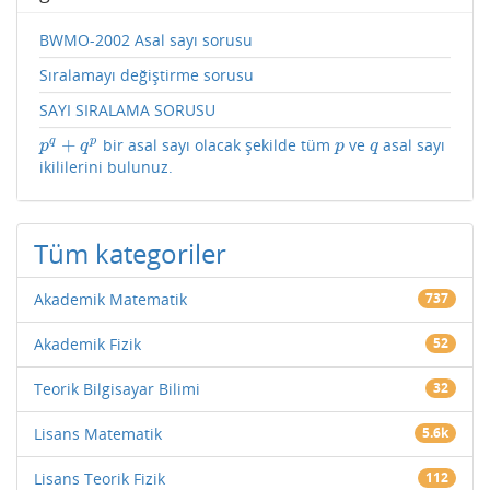
BWMO-2002 Asal sayı sorusu
Sıralamayı değiştirme sorusu
SAYI SIRALAMA SORUSU
+
q
p
bir asal sayı olacak şekilde tüm
ve
asal sayı
p
q
+
q
p
p
q
p
q
p
q
ikililerini bulunuz.
Tüm kategoriler
Akademik Matematik
737
Akademik Fizik
52
Teorik Bilgisayar Bilimi
32
Lisans Matematik
5.6k
Lisans Teorik Fizik
112