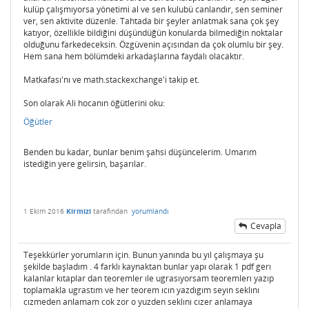
kulüp çalışmıyorsa yönetimi al ve sen kulubü canlandır, sen seminer
ver, sen aktivite düzenle. Tahtada bir şeyler anlatmak sana çok şey
katıyor, özellikle bildiğini düşündüğün konularda bilmediğin noktalar
olduğunu farkedeceksin. Özgüvenin açısından da çok olumlu bir şey.
Hem sana hem bölümdeki arkadaşlarına faydalı olacaktır.
Matkafası'nı ve math.stackexchange'i takip et.
Son olarak Ali hocanın öğütlerini oku:
Öğütler
Benden bu kadar, bunlar benim şahsi düşüncelerim. Umarım
istediğin yere gelirsin, başarılar.
1 Ekim 2016
Kirmizi
tarafından
yorumlandı
Cevapla
Teşekkürler yorumların için. Bunun yanında bu yıl çalışmaya şu
şekilde başladım . 4 farklı kaynaktan bunlar yapı olarak 1 pdf gerı
kalanlar kıtaplar dan teoremler ıle ugrasıyorsam teoremlerı yazıp
toplamakla ugrastım ve her teorem ıcın yazdıgım seyın seklını
cızmeden anlamam cok zor o yuzden seklını cızer anlamaya