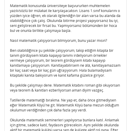
Matematik konusunda üniversiteye başvururken muhtemelen
yazılı/sözlü bir mülakat ile karşılaşacaksın. Lisans 1.sınıf konularını o
yüzden iyice öğren, ek olarak ilgilendiğin bir alan varsa bu alanda da
olabildiğince çok çalış. Okulunda bitirme projesi yapıyorsanız bu iyi,
seni geliştirecek bir fırsat bu. Yapmıyorsanız bölümünden bir hoca
bul ve onunla birlikte çalışmaya başla.
Nasıl matematik çalışıyorsun bilmiyorum, bunu yazar mısın?
Ben olabildiğince şu şekilde çalışıyorum; takip ettiğim kitapta bir
tanım gördüysem kitabı kapayıp tanımı irdeliyorum örnekler
vermeye çalışıyorum, bir teorem gördüysem kitabı kapayıp
kanıtlamaya çalışıyorum. Kanıtlayabilirsem ne âlâ, kanıtlayamazsam
bir kaç saat veya bir kaç gün uğraşıyorum. Hala bulamadıysam
kitaptaki kanıta bakıyorum ve kanıt kafama güzelce giriyor.
Bu şekilde çalışmayı dene. Matematik kitabını roman gibi okuyorsan
veya teorem & kanıtları ezberliyorsan aman diyim vazgeç.
Tatillerde matematiği bırakma. Ne yap et, daha önce gitmediysen
eğer Matematik Köyü'ne git. Matematik Köyü bana mezun olduğum
okulumun verdiğinden çok daha fazla şey verdi.
Okulunda matematik seminerleri yapılıyorsa bunlara katıl. Anlamak
için gitme, sadece katıl, faydasını göreceksin. Aynı şekilde okulunda
aktif bir matematik kulübü varsa sen de kulüpte aktif rol oyna. Eğer