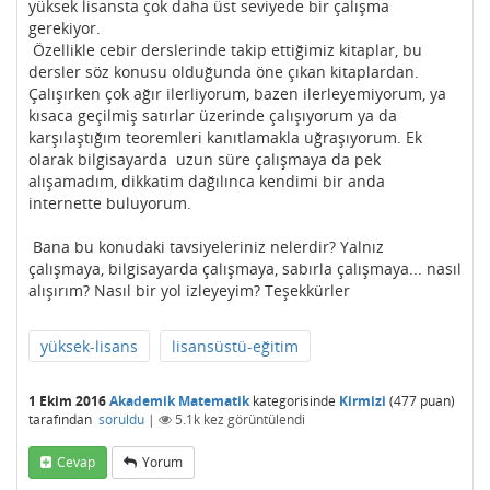
yüksek lisansta çok daha üst seviyede bir çalışma
gerekiyor.
Özellikle cebir derslerinde takip ettiğimiz kitaplar, bu
dersler söz konusu olduğunda öne çıkan kitaplardan.
Çalışırken çok ağır ilerliyorum, bazen ilerleyemiyorum, ya
kısaca geçilmiş satırlar üzerinde çalışıyorum ya da
karşılaştığım teoremleri kanıtlamakla uğraşıyorum. Ek
olarak bilgisayarda uzun süre çalışmaya da pek
alışamadım, dikkatim dağılınca kendimi bir anda
internette buluyorum.
Bana bu konudaki tavsiyeleriniz nelerdir? Yalnız
çalışmaya, bilgisayarda çalışmaya, sabırla çalışmaya... nasıl
alışırım? Nasıl bir yol izleyeyim? Teşekkürler
yüksek-lisans
lisansüstü-eğitim
1 Ekim 2016
Akademik Matematik
kategorisinde
Kirmizi
(
477
puan)
tarafından
soruldu
|
5.1k
kez görüntülendi
Cevap
Yorum