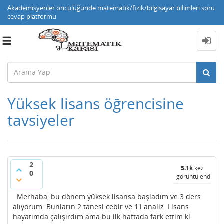
Akademisyenler öncülüğünde matematik/fizik/bilgisayar bilimleri soru
cevap platformu
Toggle
navigation
Yüksek lisans öğrencisine
tavsiyeler
2
5.1k
kez
0
görüntülendi
Merhaba, bu dönem yüksek lisansa başladım ve 3 ders
alıyorum. Bunların 2 tanesi cebir ve 1'i analiz. Lisans
hayatımda çalışırdım ama bu ilk haftada fark ettim ki