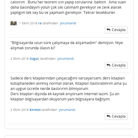
calısırım . Bunu her teorem ıcın yapıp sorularına baktım . Ama suan
daha basındayım yolun çok sıkı calımam gerekiyor ve zevk alarak
yaptıgım tek sey bu ve yapmam gerekiyor. Tekrar tesekkurler.
1 Ekim 2016
ra
tarafından
yorumlandı
Cevapla
"Bilgisayarda uzun süre çalışmaya da alışamadım" demişsin. Niye
alışmak zorunda olasın ki?
2 Ekim 2016
Ozgur
tarafından
yorumlandı
Cevapla
Sadece ders kitaplarından çalışacağımı varsayarsam; ders kitapları
kütüphaneden alınmış normal olarak. Kitapları bastırabilirim ama şu
an uygun ücretle nerde bastırırım bilmiyorum.
Ders kitapları dışında ek kaynak arıyorsam internet lazım. Şu an
kitapları bilgisayardan okuyorum yani bilgisayara bağlıyım.
2 Ekim 2016
Kirmizi
tarafından
yorumlandı
Cevapla