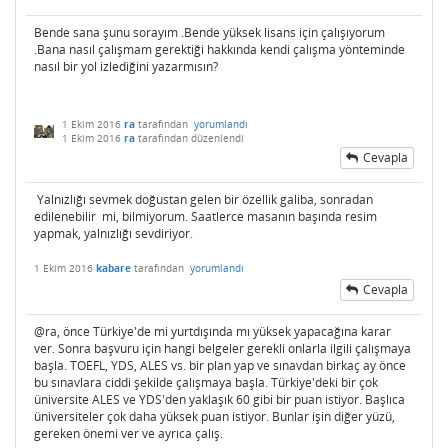
Bende sana şunu sorayım .Bende yüksek lisans için çalışıyorum
.Bana nasıl çalışmam gerektiği hakkında kendi çalışma yönteminde
nasıl bir yol izlediğini yazarmısın?
1 Ekim 2016
ra
tarafından
yorumlandı
1 Ekim 2016
ra
tarafından
düzenlendi
Cevapla
Yalnızlığı sevmek doğustan gelen bir özellik galiba, sonradan
edilenebilir mi, bilmiyorum. Saatlerce masanın başında resim
yapmak, yalnızlığı sevdiriyor.
1 Ekim 2016
kabare
tarafından
yorumlandı
Cevapla
@ra, önce Türkiye'de mi yurtdışında mı yüksek yapacağına karar
ver. Sonra başvuru için hangi belgeler gerekli onlarla ilgili çalışmaya
başla. TOEFL, YDS, ALES vs. bir plan yap ve sınavdan birkaç ay önce
bu sınavlara ciddi şekilde çalışmaya başla. Türkiye'deki bir çok
üniversite ALES ve YDS'den yaklaşık 60 gibi bir puan istiyor. Başlıca
üniversiteler çok daha yüksek puan istiyor. Bunlar işin diğer yüzü,
gereken önemi ver ve ayrıca çalış.