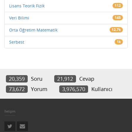
Lisans Teorik Fizik
112
Veri Bilimi
145
Orta Öğretim Matematik
12.7k
Serbest
1k
20,359
Soru
21,912
Cevap
73,672
Yorum
3,976,570
Kullanıcı
İletişim