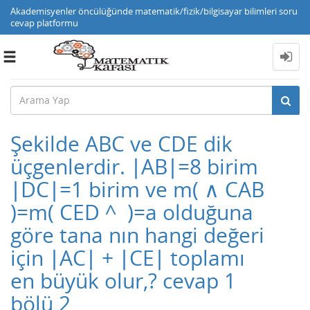
Akademisyenler öncülüğünde matematik/fizik/bilgisayar bilimleri soru
cevap platformu
Toggle
navigation
Şekilde ABC ve CDE dik
üçgenlerdir. ∣AB∣=8 birim
∣DC∣=1 birim ve m( ​∧ ​CAB ​​
)=m( ​CED ​^ ​​ )=a olduğuna
göre tana nın hangi değeri
için ∣AC∣ + ∣CE∣ toplamı
en büyük olur,? cevap 1
bölü 2