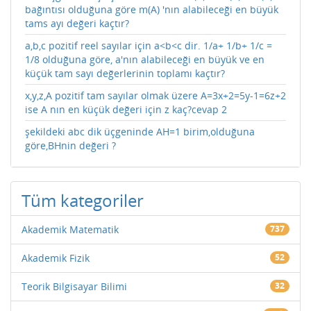
bağıntısı olduğuna göre m(A) 'nın alabileceği en büyük
tams ayı değeri kaçtır?
a,b,c pozitif reel sayılar için a<b<c dir. 1/a+ 1/b+ 1/c =
1/8 olduğuna göre, a'nın alabileceği en büyük ve en
küçük tam sayı değerlerinin toplamı kaçtır?
x,y,z,A pozitif tam sayılar olmak üzere A=3x+2=5y-1=6z+2
ise A nın en küçük değeri için z kaç?cevap 2
şekildeki abc dik üçgeninde AH=1 birim,olduğuna
göre,BHnin değeri ?
Tüm kategoriler
Akademik Matematik
737
Akademik Fizik
52
Teorik Bilgisayar Bilimi
32