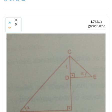
0
1.7k
kez
0
görüntülendi