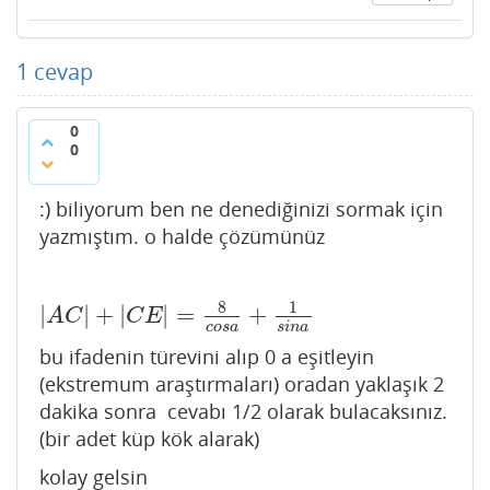
1
cevap
0
0
:) biliyorum ben ne denediğinizi sormak için
yazmıştım. o halde çözümünüz
8
1
|
|
+
|
|
=
+
|
A
C
|
+
|
C
E
|
=
8
c
o
s
a
+
1
s
i
n
a
A
C
C
E
c
o
s
a
s
i
n
a
bu ifadenin türevini alıp 0 a eşitleyin
(ekstremum araştırmaları) oradan yaklaşık 2
dakika sonra cevabı 1/2 olarak bulacaksınız.
(bir adet küp kök alarak)
kolay gelsin