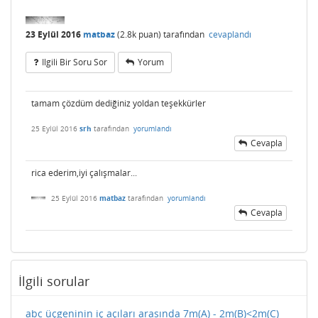
23 Eylül 2016
matbaz
(
2.8k
puan)
tarafından
cevaplandı
Ilgili Bir Soru Sor
Yorum
tamam çözdüm dediğiniz yoldan teşekkürler
25 Eylül 2016
srh
tarafından
yorumlandı
Cevapla
rica ederim,iyi çalışmalar...
25 Eylül 2016
matbaz
tarafından
yorumlandı
Cevapla
İlgili sorular
abc üçgeninin iç açıları arasında 7m(A) - 2m(B)<2m(C)