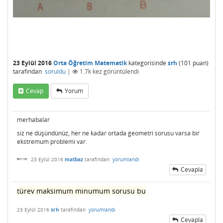
23 Eylül 2016
Orta Öğretim Matematik
kategorisinde
srh
(
101
puan)
tarafından
soruldu
|
1.7k
kez görüntülendi
Cevap
Yorum
merhabalar
siz ne düşündünüz, her ne kadar ortada geometri sorusu varsa bir
ekstremum problemi var.
23 Eylül 2016
matbaz
tarafından
yorumlandı
Cevapla
türev maksimum minumum sorusu bu
23 Eylül 2016
srh
tarafından
yorumlandı
Cevapla