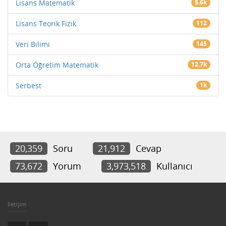
Lisans Matematik
5.6k
Lisans Teorik Fizik
112
Veri Bilimi
145
Orta Öğretim Matematik
12.7k
Serbest
1k
20,359
Soru
21,912
Cevap
73,672
Yorum
3,973,518
Kullanıcı
İletişim