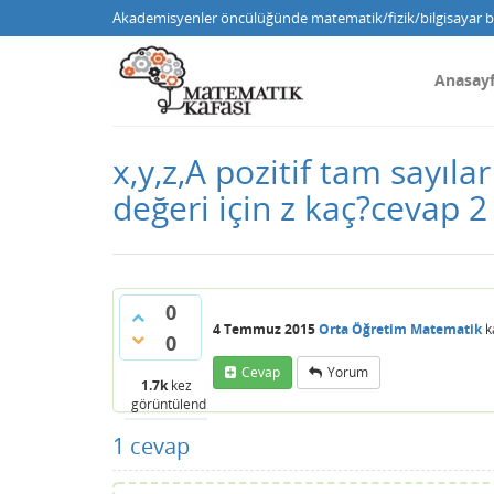
Akademisyenler öncülüğünde matematik/fizik/bilgisayar bi
Anasay
x,y,z,A pozitif tam sayı
değeri için z kaç?cevap 2
0
4 Temmuz 2015
Orta Öğretim Matematik
k
0
Cevap
Yorum
1.7k
kez
görüntülendi
1
cevap