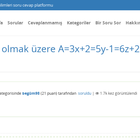
limleri soru cevap platformu
fa
Sorular
Cevaplanmamış
Kategoriler
Bir Soru Sor
Hakkı
lar olmak üzere A=3x+2=5y-1=6z+2
ategorisinde
begüm98
(
21
puan)
tarafından
soruldu
|
1.7k
kez görüntülendi