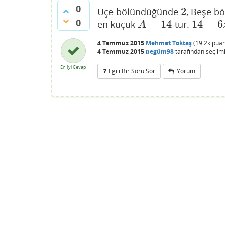
0
2
Üçe bölündüğünde
, Beşe 
2
0
=
14
14
=
6
en küçük
tür.
A
=
14
14
=
6
z
+
A
4 Temmuz 2015
Mehmet Toktaş
(
19.2k
puan
4 Temmuz 2015
begüm98
tarafından
seçilm
En İyi Cevap
Ilgili Bir Soru Sor
Yorum