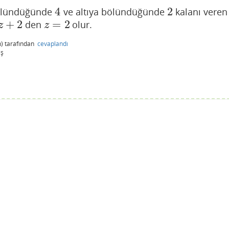
4
2
bölündüğünde
ve altıya bölündüğünde
kalanı veren
4
2
+
2
=
2
den
olur.
2
z
=
2
z
z
)
tarafından
cevaplandı
iş