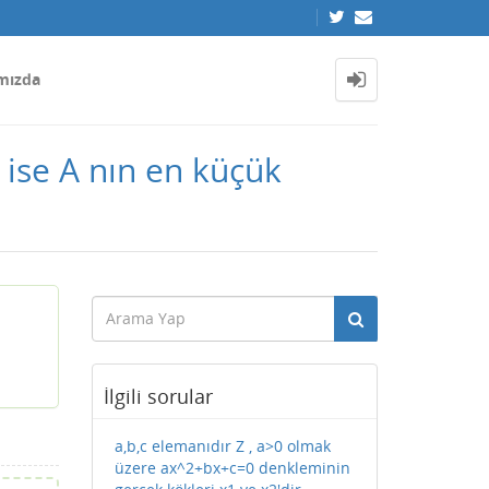
mızda
 ise A nın en küçük
İlgili sorular
a,b,c elemanıdır Z , a>0 olmak
üzere ax^2+bx+c=0 denkleminin