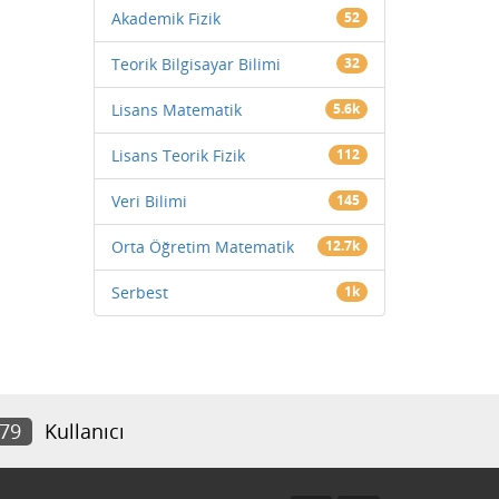
Akademik Fizik
52
Teorik Bilgisayar Bilimi
32
Lisans Matematik
5.6k
Lisans Teorik Fizik
112
Veri Bilimi
145
Orta Öğretim Matematik
12.7k
Serbest
1k
879
Kullanıcı