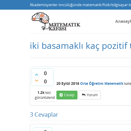
Akademisyenler öncülüğünde matematik/fizik/bilgisayar bi
Anasay
iki basamaklı kaç pozitif
0
0
20 Eylül 2016
Orta Öğretim Matematik
kate
1.2k
kez
Cevap
Yorum
görüntülendi
3
Cevaplar