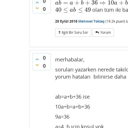
0
=
+
+
36
⇒
10
+
a
b
=
a
+
b
+
36
⇒
10
a
+
b
=
a
+
b
+
36
⇒
a
a
b
a
b
a
b
0
40
≤
≤
49
olan tüm iki ba
40
≤
a
b
≤
49
a
b
20 Eylül 2016
Mehmet Toktaş
(
19.2k
puan)
t
Ilgili Bir Soru Sor
Yorum
0
merhabalar,
0
soruları yazarken nerede takıld
yorum hataları bilinirse daha i
ab=a+b+36 ise
10a+b=a+b+36
9a=36
a=4 b için koşul yok