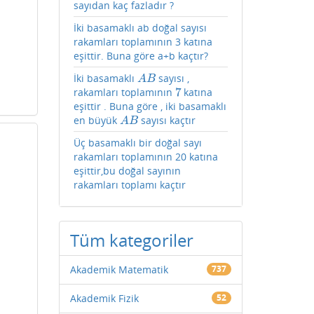
sayıdan kaç fazladır ?
İki basamaklı ab doğal sayısı
rakamları toplamının 3 katına
eşittir. Buna göre a+b kaçtır?
İki basamaklı
sayısı ,
A
B
A
B
7
rakamları toplamının
katına
7
eşittir . Buna göre , iki basamaklı
en büyük
sayısı kaçtır
A
B
A
B
Üç basamaklı bir doğal sayı
rakamları toplamının 20 katına
eşittir,bu doğal sayının
rakamları toplamı kaçtır
Tüm kategoriler
Akademik Matematik
737
Akademik Fizik
52