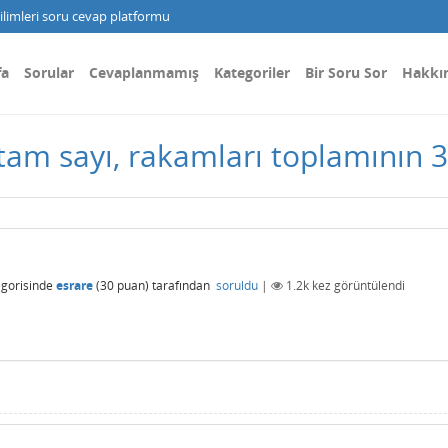
limleri soru cevap platformu
fa
Sorular
Cevaplanmamış
Kategoriler
Bir Soru Sor
Hakkı
 tam sayı, rakamları toplamının 36
gorisinde
esrare
(
30
puan)
tarafından
soruldu
|
1.2k
kez görüntülendi