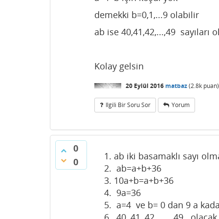
demekki b=0,1,...9 olabilir
ab ise 40,41,42,...,49 sayıları ol
Kolay gelsin
20 Eylül 2016
matbaz
(
2.8k
puan)
Ilgili Bir Soru Sor
Yorum
0
ab iki basamaklı sayı ol
0
ab=a+b+36
10a+b=a+b+36
9a=36
a=4 ve b= 0 dan 9 a kad
40, 41, 42, ......49 olaca