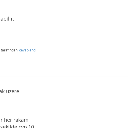
abilir.
tarafından
cevaplandı
mak üzere
ar her rakam
k şekilde cvp 10