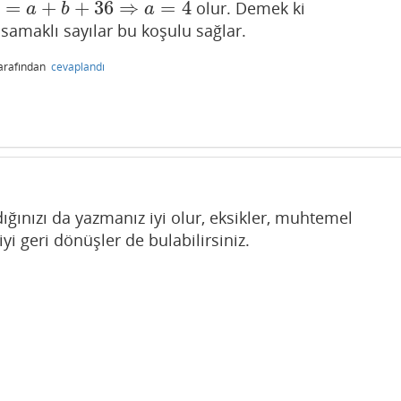
=
+
+
36
⇒
=
4
olur. Demek ki
=
4
a
b
a
samaklı sayılar bu koşulu sağlar.
arafından
cevaplandı
ığınızı da yazmanız iyi olur, eksikler, muhtemel
yi geri dönüşler de bulabilirsiniz.