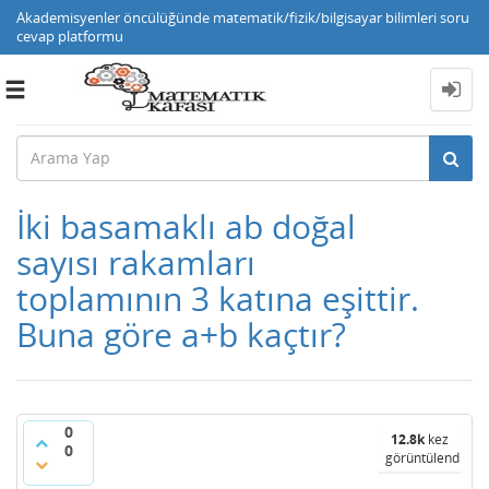
Akademisyenler öncülüğünde matematik/fizik/bilgisayar bilimleri soru
cevap platformu
Toggle
navigation
İki basamaklı ab doğal
sayısı rakamları
toplamının 3 katına eşittir.
Buna göre a+b kaçtır?
0
12.8k
kez
0
görüntülendi