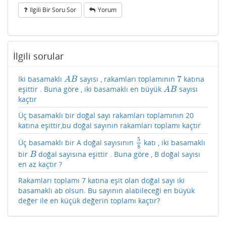
Ilgili Bir Soru Sor
Yorum
İlgili sorular
7
İki basamaklı
sayısı , rakamları toplamının
katına
A
B
7
A
B
eşittir . Buna göre , iki basamaklı en büyük
sayısı
A
B
A
B
kaçtır
Üç basamaklı bir doğal sayı rakamları toplamının 20
katına eşittir,bu doğal sayının rakamları toplamı kaçtır
5
Üç basamaklı bir A doğal sayısının
katı , iki basamaklı
5
8
8
bir
doğal sayısına eşittir . Buna göre , B doğal sayısı
B
B
en az kaçtır ?
Rakamları toplamı 7 katına eşit olan doğal sayı iki
basamaklı ab olsun. Bu sayının alabileceği en büyük
değer ile en küçük değerin toplamı kaçtır?