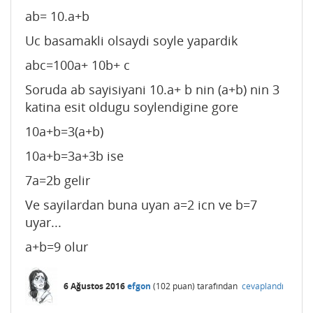
ab= 10.a+b
Uc basamakli olsaydi soyle yapardik
abc=100a+ 10b+ c
Soruda ab sayisiyani 10.a+ b nin (a+b) nin 3
katina esit oldugu soylendigine gore
10a+b=3(a+b)
10a+b=3a+3b ise
7a=2b gelir
Ve sayilardan buna uyan a=2 icn ve b=7
uyar...
a+b=9 olur
6 Ağustos 2016
efgon
(
102
puan)
tarafından
cevaplandı