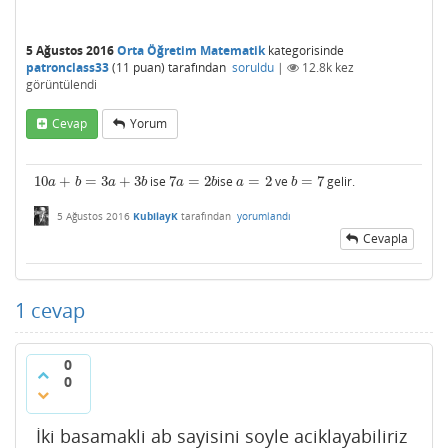
5 Ağustos 2016
Orta Öğretim Matematik
kategorisinde
patronclass33
(
11
puan)
tarafından
soruldu
|
12.8k
kez
görüntülendi
Cevap
Yorum
10
+
=
3
+
3
ise
7
=
2
ise
=
2
ve
=
7
gelir.
10
a
+
b
=
3
a
+
3
b
7
a
=
2
b
a
=
2
b
=
7
a
b
a
b
a
b
a
b
5 Ağustos 2016
KubilayK
tarafından
yorumlandı
Cevapla
1
cevap
0
0
İki basamakli ab sayisini soyle aciklayabiliriz