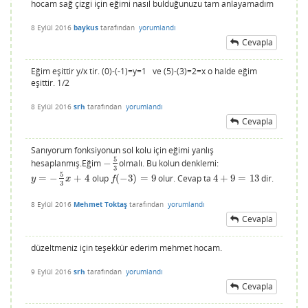
hocam sağ çizgi için eğimi nasıl bulduğunuzu tam anlayamadım
8 Eylül 2016
baykus
tarafından
yorumlandı
Cevapla
Eğim eşittir y/x tir. (0)-(-1)=y=1 ve (5)-(3)=2=x o halde eğim
eşittir. 1/2
8 Eylül 2016
srh
tarafından
yorumlandı
Cevapla
Sanıyorum fonksiyonun sol kolu için eğimi yanlış
5
hesaplanmış.Eğim
−
olmalı. Bu kolun denklemi:
−
5
3
3
5
=
−
+
4
olup
(
−
3
)
=
9
olur. Cevap ta
4
+
9
=
13
dir.
y
=
−
5
3
x
+
4
f
(
−
3
)
=
9
4
+
9
=
13
y
x
f
3
8 Eylül 2016
Mehmet Toktaş
tarafından
yorumlandı
Cevapla
düzeltmeniz için teşekkür ederim mehmet hocam.
9 Eylül 2016
srh
tarafından
yorumlandı
Cevapla