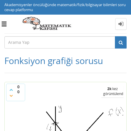
Akademisyenler öncülüğünde matematik/fizik/bilgisayar bilimleri soru
cevap platformu
Toggle
navigation
Fonksiyon grafiği sorusu
0
2k
kez
0
görüntülendi