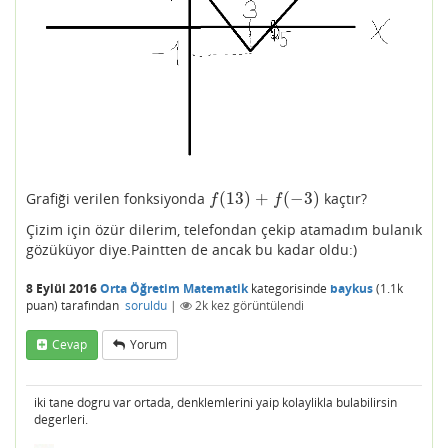
(
13
)
+
(
−
3
)
Grafiği verilen fonksiyonda
kaçtır?
f
(
13
)
+
f
(
−
3
)
f
f
Çizim için özür dilerim, telefondan çekip atamadım bulanık
gözüküyor diye.Paintten de ancak bu kadar oldu:)
8 Eylül 2016
Orta Öğretim Matematik
kategorisinde
baykus
(
1.1k
puan)
tarafından
soruldu
|
2k
kez görüntülendi
Cevap
Yorum
iki tane dogru var ortada, denklemlerini yaip kolaylikla bulabilirsin
degerleri.