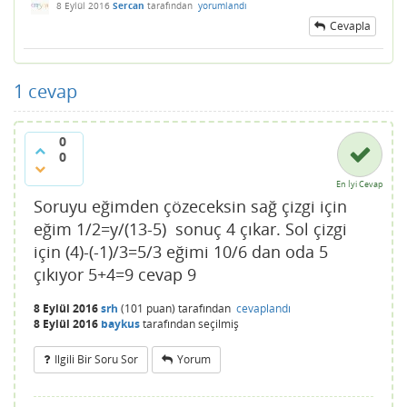
8 Eylül 2016
Sercan
tarafından
yorumlandı
Cevapla
1
cevap
0
0
En İyi Cevap
Soruyu eğimden çözeceksin sağ çizgi için
eğim 1/2=y/(13-5) sonuç 4 çıkar. Sol çizgi
için (4)-(-1)/3=5/3 eğimi 10/6 dan oda 5
çıkıyor 5+4=9 cevap 9
8 Eylül 2016
srh
(
101
puan)
tarafından
cevaplandı
8 Eylül 2016
baykus
tarafından
seçilmiş
Ilgili Bir Soru Sor
Yorum