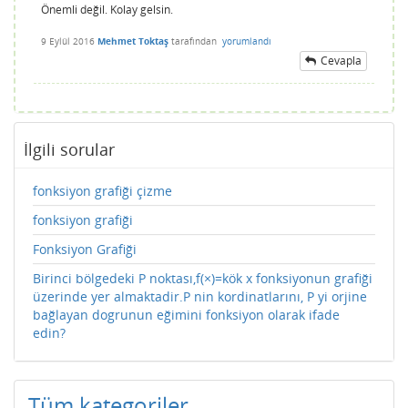
Önemli değil. Kolay gelsin.
9 Eylül 2016
Mehmet Toktaş
tarafından
yorumlandı
Cevapla
İlgili sorular
fonksiyon grafiği çizme
fonksiyon grafiği
Fonksiyon Grafiği
Birinci bölgedeki P noktası,f(×)=kök x fonksiyonun grafiği
üzerinde yer almaktadir.P nin kordinatlarını, P yi orjine
bağlayan dogrunun eğimini fonksiyon olarak ifade
edin?
Tüm kategoriler