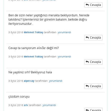
Cevapla
Ben de sizin neler yaptığınızı merakla bekliyordum. Nerede
takıldınız? İşlemlerinizi bir görelim bakalım. belkide doğru
ilerliyorsunuzdur.
3 Eylül 2016
Mehmet Toktaş
tarafından
yorumlandı
Cevapla
Cevap ta sanıyorum
3
değil mi?
s
i
n
3
x
s
i
n
x
3 Eylül 2016
Mehmet Toktaş
tarafından
yorumlandı
Cevapla
Ne yaptiniz srh? Bekliyoruz hala
3 Eylül 2016
alpercay
tarafından
yorumlandı
Cevapla
çözdüm soruyu
3 Eylül 2016
srh
tarafından
yorumlandı
Cevapla