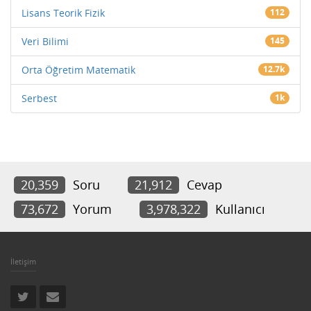
Lisans Teorik Fizik
112
Veri Bilimi
145
Orta Öğretim Matematik
12.7k
Serbest
1k
20,359
Soru
21,912
Cevap
73,672
Yorum
3,978,322
Kullanıcı
İletişim