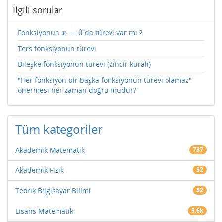
İlgili sorular
=
0
Fonksiyonun
'da türevi var mı ?
x
=
0
x
Ters fonksiyonun türevi
Bileşke fonksiyonun türevi (Zincir kuralı)
"Her fonksiyon bir başka fonksiyonun türevi olamaz"
önermesi her zaman doğru mudur?
Tüm kategoriler
Akademik Matematik
737
Akademik Fizik
52
Teorik Bilgisayar Bilimi
32
Lisans Matematik
5.6k