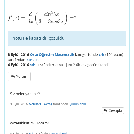
2
3
(
)
d
s
i
n
x
′
(
)
=
=
?
f
′
(
x
)
=
d
d
x
(
s
i
n
2
3
x
3
+
3
c
o
s
3
x
)
=
?
f
x
3
+
3
3
d
x
c
o
s
x
notu ile kapatıldı:
çözüldü
3 Eylül 2016
Orta Öğretim Matematik
kategorisinde
srh
(
101
puan)
tarafından
soruldu
4 Eylül 2016
srh
tarafından
kapalı
|
2.6k
kez görüntülendi
Yorum
Siz neler yaptınız?
3 Eylül 2016
Mehmet Toktaş
tarafından
yorumlandı
Cevapla
çözebildiniz mi Hocam?
3 Eylül 2016
srh
tarafından
yorumlandı