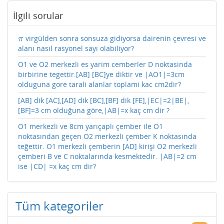
İlgili sorular
virgülden sonra sonsuza gidiyorsa dairenin çevresi ve
π
π
alanı nasıl rasyonel sayı olabiliyor?
O1 ve O2 merkezli es yarim cemberler D noktasinda
birbirine tegettir.[AB] [BC]ye diktir ve |AO1|=3cm
olduguna gore tarali alanlar toplami kac cm2dir?
[AB] dik [AC],[AD] dik [BC],[BF] dik [FE],|EC|=2|BE|,
[BF]=3 cm olduğuna göre,|AB|=x kaç cm dir ?
O1 merkezli ve 8cm yarıçaplı çember ile O1
noktasından geçen O2 merkezli çember K noktasında
teğettir. O1 merkezli çemberin [AD] kirişi O2 merkezli
çemberi B ve C noktalarında kesmektedir. |AB|=2 cm
ise |CD| =x kaç cm dir?
Tüm kategoriler