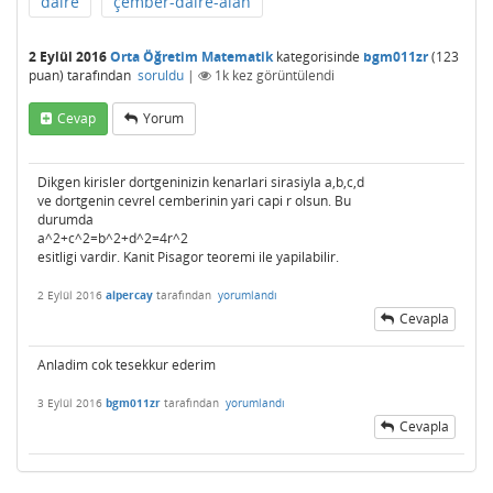
daire
çember-daire-alan
2 Eylül 2016
Orta Öğretim Matematik
kategorisinde
bgm011zr
(
123
puan)
tarafından
soruldu
|
1k
kez görüntülendi
Cevap
Yorum
Dikgen kirisler dortgeninizin kenarlari sirasiyla a,b,c,d
ve dortgenin cevrel cemberinin yari capi r olsun. Bu
durumda
a^2+c^2=b^2+d^2=4r^2
esitligi vardir. Kanit Pisagor teoremi ile yapilabilir.
2 Eylül 2016
alpercay
tarafından
yorumlandı
Cevapla
Anladim cok tesekkur ederim
3 Eylül 2016
bgm011zr
tarafından
yorumlandı
Cevapla