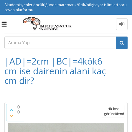
Akademisyenler öncülüğünde matematik/fizik/bilgisayar bilimleri soru
cevap platformu
Toggle
navigation
|AD|=2cm |BC|=4kök6
cm ise dairenin alani kaç
cm dir?
0
1k
kez
0
görüntülendi