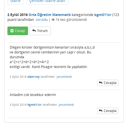
daire
çember-daire-alan
2 Eylül 2016
Orta Öğretim Matematik
kategorisinde
bgm011zr
(
123
puan)
tarafından
soruldu
|
1k
kez görüntülendi
Cevap
Yorum
Dikgen kirisler dortgeninizin kenarlari sirasiyla a,b,c,d
ve dortgenin cevrel cemberinin yari capi r olsun. Bu
durumda
a^2+c^2=b^2+d^2=4r^2
esitligi vardir. Kanit Pisagor teoremi ile yapilabilir.
2 Eylül 2016
alpercay
tarafından
yorumlandı
Cevapla
Anladim cok tesekkur ederim
3 Eylül 2016
bgm011zr
tarafından
yorumlandı
Cevapla