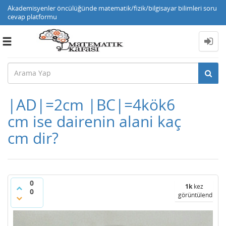
Akademisyenler öncülüğünde matematik/fizik/bilgisayar bilimleri soru
cevap platformu
Toggle
navigation
|AD|=2cm |BC|=4kök6
cm ise dairenin alani kaç
cm dir?
0
1k
kez
0
görüntülendi