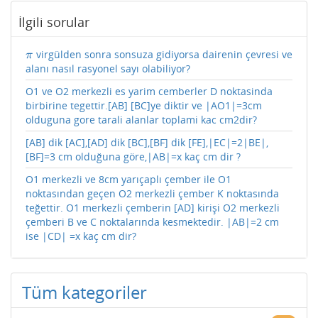
İlgili sorular
virgülden sonra sonsuza gidiyorsa dairenin çevresi ve
π
π
alanı nasıl rasyonel sayı olabiliyor?
O1 ve O2 merkezli es yarim cemberler D noktasinda
birbirine tegettir.[AB] [BC]ye diktir ve |AO1|=3cm
olduguna gore tarali alanlar toplami kac cm2dir?
[AB] dik [AC],[AD] dik [BC],[BF] dik [FE],|EC|=2|BE|,
[BF]=3 cm olduğuna göre,|AB|=x kaç cm dir ?
O1 merkezli ve 8cm yarıçaplı çember ile O1
noktasından geçen O2 merkezli çember K noktasında
teğettir. O1 merkezli çemberin [AD] kirişi O2 merkezli
çemberi B ve C noktalarında kesmektedir. |AB|=2 cm
ise |CD| =x kaç cm dir?
Tüm kategoriler