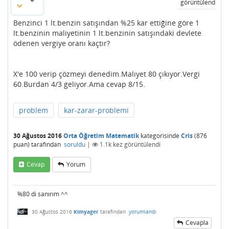
görüntülendi
Benzinci 1 lt.benzin satışından %25 kar ettiğine göre 1
lt.benzinin maliyetinin 1 lt.benzinin satışındaki devlete
ödenen vergiye oranı kaçtır?
X'e 100 verip çözmeyi denedim.Malıyet 80 çıkıyor.Vergi
60.Burdan 4/3 geliyor.Ama cevap 8/15.
problem
kar-zarar-problemi
30 Ağustos 2016
Orta Öğretim Matematik
kategorisinde
Cris
(
876
puan)
tarafından
soruldu
|
1.1k
kez görüntülendi
Cevap
Yorum
%80 di sanırım ^^
30 Ağustos 2016
Kimyager
tarafından
yorumlandı
Cevapla