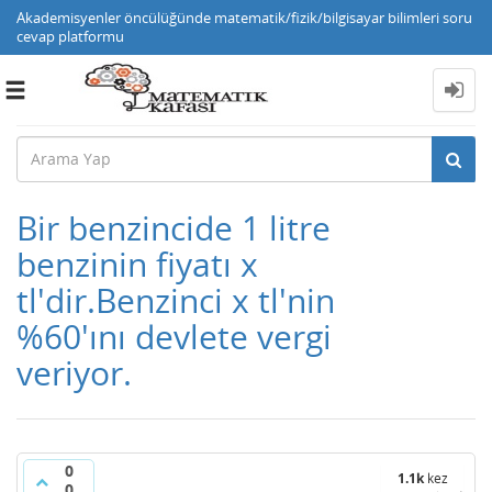
Akademisyenler öncülüğünde matematik/fizik/bilgisayar bilimleri soru
cevap platformu
Toggle
navigation
Bir benzincide 1 litre
benzinin fiyatı x
tl'dir.Benzinci x tl'nin
%60'ını devlete vergi
veriyor.
0
1.1k
kez
0