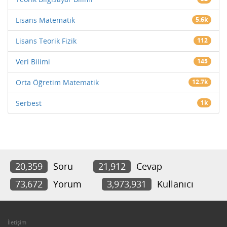
Lisans Matematik
5.6k
Lisans Teorik Fizik
112
Veri Bilimi
145
Orta Öğretim Matematik
12.7k
Serbest
1k
20,359
Soru
21,912
Cevap
73,672
Yorum
3,973,931
Kullanıcı
İletişim