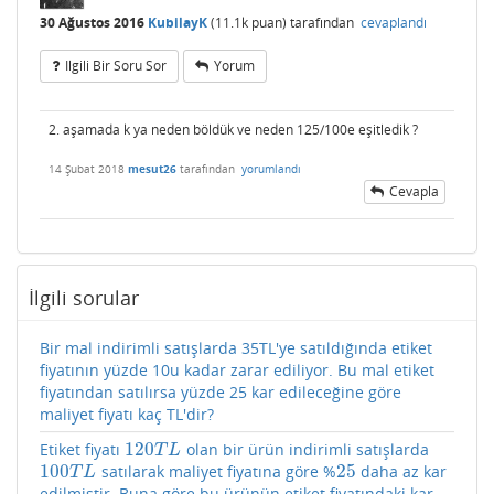
30 Ağustos 2016
KubilayK
(
11.1k
puan)
tarafından
cevaplandı
Ilgili Bir Soru Sor
Yorum
2. aşamada k ya neden böldük ve neden 125/100e eşitledik ?
14 Şubat 2018
mesut26
tarafından
yorumlandı
Cevapla
İlgili sorular
Bir mal indirimli satışlarda 35TL'ye satıldığında etiket
fiyatının yüzde 10u kadar zarar ediliyor. Bu mal etiket
fiyatından satılırsa yüzde 25 kar edileceğine göre
maliyet fiyatı kaç TL'dir?
120
Etiket fiyatı
olan bir ürün indirimli satışlarda
120
T
L
T
L
100
25
satılarak maliyet fiyatına göre %
daha az kar
100
T
L
25
T
L
edilmiştir. Buna göre bu ürünün etiket fiyatındaki kar