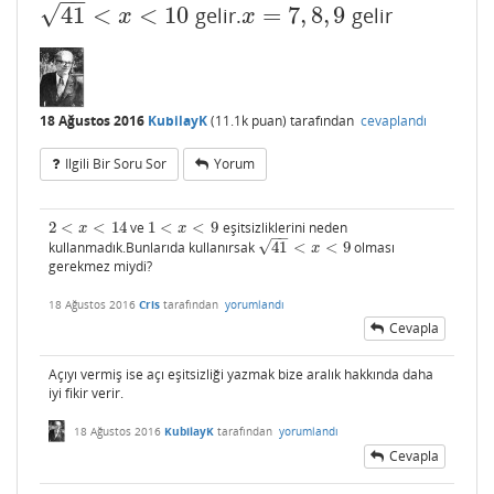
−
−
√
41
<
<
10
=
7
,
8
,
9
gelir.
gelir
41
<
x
<
10
x
=
7
,
8
,
9
x
x
18 Ağustos 2016
KubilayK
(
11.1k
puan)
tarafından
cevaplandı
Ilgili Bir Soru Sor
Yorum
2
<
<
14
ve
1
<
<
9
eşitsizliklerini neden
2
<
x
<
14
1
<
x
<
9
x
x
−
−
√
kullanmadık.Bunlarıda kullanırsak
41
<
<
9
olması
41
<
x
<
9
x
gerekmez miydi?
18 Ağustos 2016
Cris
tarafından
yorumlandı
Cevapla
Açıyı vermiş ise açı eşitsizliği yazmak bize aralık hakkında daha
iyi fikir verir.
18 Ağustos 2016
KubilayK
tarafından
yorumlandı
Cevapla