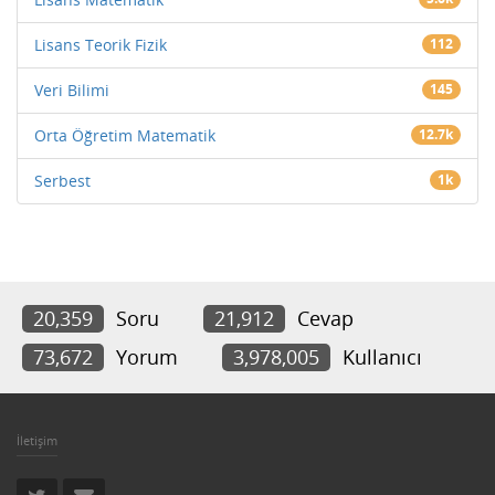
Lisans Teorik Fizik
112
Veri Bilimi
145
Orta Öğretim Matematik
12.7k
Serbest
1k
20,359
Soru
21,912
Cevap
73,672
Yorum
3,978,005
Kullanıcı
İletişim