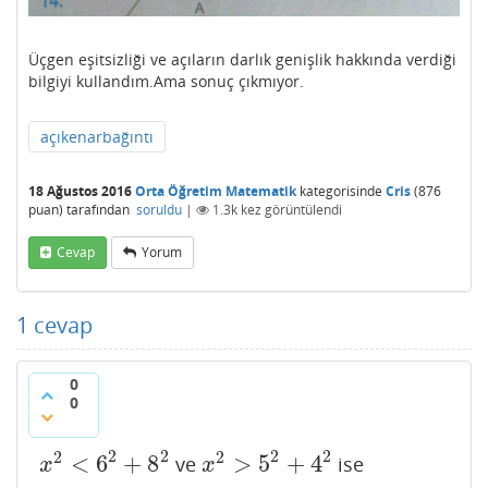
Üçgen eşitsizliği ve açıların darlık genişlik hakkında verdiği
bilgiyi kullandım.Ama sonuç çıkmıyor.
açıkenarbağıntı
18 Ağustos 2016
Orta Öğretim Matematik
kategorisinde
Cris
(
876
puan)
tarafından
soruldu
|
1.3k
kez görüntülendi
Cevap
Yorum
1
cevap
0
0
2
2
2
2
2
2
<
6
+
8
>
5
+
4
ve
ise
x
2
<
6
2
+
8
2
x
2
>
5
2
+
4
2
x
x