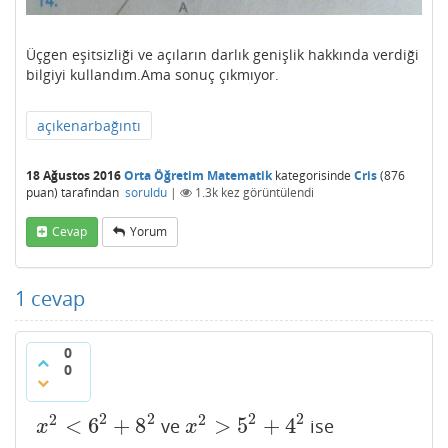
Üçgen eşitsizliği ve açıların darlık genişlik hakkında verdiği
bilgiyi kullandım.Ama sonuç çıkmıyor.
açıkenarbağıntı
18 Ağustos 2016
Orta Öğretim Matematik
kategorisinde
Cris
(
876
puan)
tarafından
soruldu
|
1.3k
kez görüntülendi
Cevap
Yorum
1
cevap
0
0
2
2
2
2
2
2
<
6
+
8
>
5
+
4
ve
ise
x
2
<
6
2
+
8
2
x
2
>
5
2
+
4
2
x
x