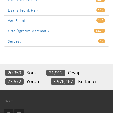
Lisans Teorik Fizik
112
Veri Bilimi
145
Orta Öğretim Matematik
12.7k
Serbest
1k
20,359
Soru
21,912
Cevap
73,672
Yorum
3,976,467
Kullanıcı
İletişim