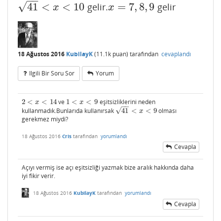
−
−
√
41
<
<
10
=
7
,
8
,
9
gelir.
gelir
41
<
x
<
10
x
=
7
,
8
,
9
x
x
18 Ağustos 2016
KubilayK
(
11.1k
puan)
tarafından
cevaplandı
Ilgili Bir Soru Sor
Yorum
2
<
<
14
ve
1
<
<
9
eşitsizliklerini neden
2
<
x
<
14
1
<
x
<
9
x
x
−
−
√
kullanmadık.Bunlarıda kullanırsak
41
<
<
9
olması
41
<
x
<
9
x
gerekmez miydi?
18 Ağustos 2016
Cris
tarafından
yorumlandı
Cevapla
Açıyı vermiş ise açı eşitsizliği yazmak bize aralık hakkında daha
iyi fikir verir.
18 Ağustos 2016
KubilayK
tarafından
yorumlandı
Cevapla