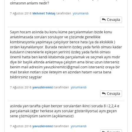
olmasının anlamı nedir?
7 Ağustos 2016
Mehmet Toktaş
tarafından
yorumlandı
Cevapla
Sayın hocam aslında bu konu küme parçalanmaları bizde konu
anlatılmasada soruları soruluyor ve çözümde genellikle
kombinasyonla yapılmaya çalışılıyor bence hata (ya da ekskiklik )
ordan kaynaklanıyor. Burada neslerin özdeş yada farklı olması kadar
kutuların (nesnelerle eşleşen yerlrin) özdeş yada farklı olması
önemli hatta ben kendi kitabımda parçalamak ve seçmek aynı mıdır
diye bir başlık altında anlatmaya çalıştım ama biraz uzun isterseniz
benim mail adresim yavuzkiremitci@gmail.com isterseniz oraya bir
mail bırakın notları size ileteyim en azından hatam varsa bana
bildirirsiniz saygılar
7 Ağustos 2016
yavuzkiremici
tarafından
yorumlandı
Cevapla
aslında yan tarafta çıkan benzer sorulardan ikinci soruda 8 i 2,2,4 e
parçalamak (eğer herkese aynı sorular gösteriliyorsa) aynı geçen
sene çözmüştüm sanırım (açıklamasız)
7 Ağustos 2016
yavuzkiremici
tarafından
yorumlandı