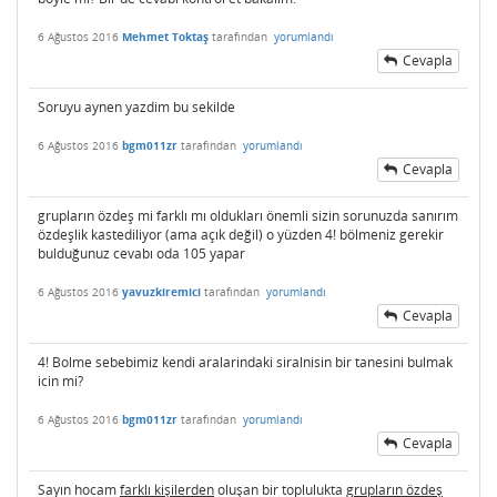
6 Ağustos 2016
Mehmet Toktaş
tarafından
yorumlandı
Cevapla
Soruyu aynen yazdim bu sekilde
6 Ağustos 2016
bgm011zr
tarafından
yorumlandı
Cevapla
grupların özdeş mi farklı mı oldukları önemli sizin sorunuzda sanırım
özdeşlik kastediliyor (ama açık değil) o yüzden 4! bölmeniz gerekir
bulduğunuz cevabı oda 105 yapar
6 Ağustos 2016
yavuzkiremici
tarafından
yorumlandı
Cevapla
4! Bolme sebebimiz kendi aralarindaki siralnisin bir tanesini bulmak
icin mi?
6 Ağustos 2016
bgm011zr
tarafından
yorumlandı
Cevapla
Sayın hocam
farklı kişilerden
oluşan bir toplulukta
grupların özdeş