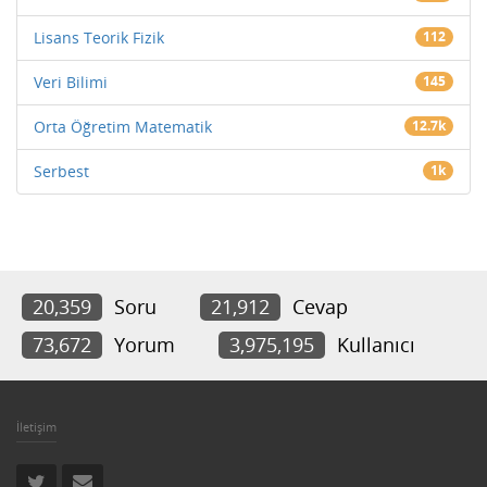
Lisans Teorik Fizik
112
Veri Bilimi
145
Orta Öğretim Matematik
12.7k
Serbest
1k
20,359
Soru
21,912
Cevap
73,672
Yorum
3,975,195
Kullanıcı
İletişim