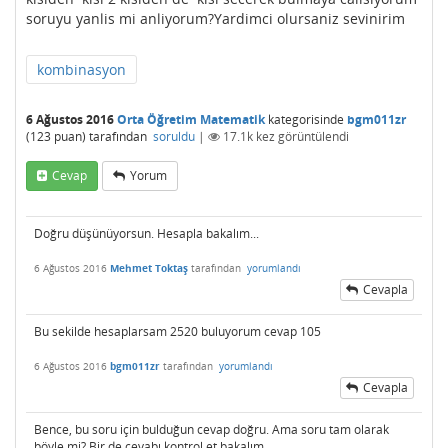
soruyu yanlis mi anliyorum?Yardimci olursaniz sevinirim
kombinasyon
6 Ağustos 2016
Orta Öğretim Matematik
kategorisinde
bgm011zr
(
123
puan)
tarafından
soruldu
|
17.1k
kez görüntülendi
Cevap
Yorum
Doğru düşünüyorsun. Hesapla bakalım...
6 Ağustos 2016
Mehmet Toktaş
tarafından
yorumlandı
Cevapla
Bu sekilde hesaplarsam 2520 buluyorum cevap 105
6 Ağustos 2016
bgm011zr
tarafından
yorumlandı
Cevapla
Bence, bu soru için bulduğun cevap doğru. Ama soru tam olarak
böyle mi? Bir de cevabı kontrol et bakalım.