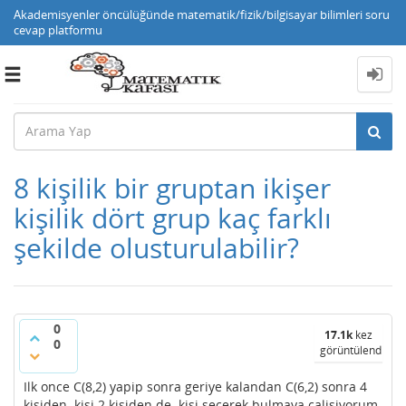
Akademisyenler öncülüğünde matematik/fizik/bilgisayar bilimleri soru
cevap platformu
Toggle
navigation
8 kişilik bir gruptan ikişer
kişilik dört grup kaç farklı
şekilde olusturulabilir?
0
17.1k
kez
0
görüntülendi
Ilk once C(8,2) yapip sonra geriye kalandan C(6,2) sonra 4
kisiden kisi 2 kisiden de kisi secerek bulmaya calisiyorum