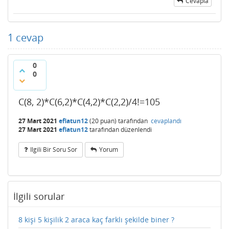
Cevapla
1
cevap
0
0
C(8, 2)*C(6,2)*C(4,2)*C(2,2)/4!=105
27 Mart 2021
eflatun12
(
20
puan)
tarafından
cevaplandı
27 Mart 2021
eflatun12
tarafından
düzenlendi
Ilgili Bir Soru Sor
Yorum
İlgili sorular
8 kişi 5 kişilik 2 araca kaç farklı şekilde biner ?