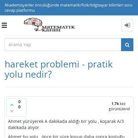
Akademisyenler öncülüğünde matematik/fizik/bilgisayar bilimleri soru
cevap platformu
Toggle
navigation
hareket problemi - pratik
yolu nedir?
0
1.7k
kez
0
görüntülendi
Ahmet yürüyerek A dakikada aldığı bir yolu , koşarak A/3
dakikada alıyor.
Ahmet bu yolu , önce bir süre koşup daha sonra koştuğu