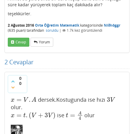
süre kadar yürüyerek toplam kaç dakikada alır?
teşekkürler.
2 Ağustos 2016
Orta Öğretim Matematik
kategorisinde
Níðhöggr
(
635
puan)
tarafından
soruldu
|
1.7k
kez görüntülendi
Cevap
Yorum
2
Cevaplar
0
0
=
.
3
dersek.Kostugunda ise hızı
x
=
V
.
A
3
V
x
V
A
V
olur.
=
.
(
+
3
)
=
A
ise
olur
x
=
t
.
(
V
+
3
V
)
t
=
A
4
x
t
V
V
t
4