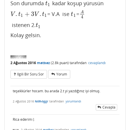
Son durumda
kadar koşup yürusün
t
1
t
1
.
+
3
.
A
= V.A ise
=
V
.
t
1
+
3
V
.
t
1
t
1
A
4
V
t
V
t
t
1
1
1
4
istenen 2.
t
1
t
1
Kolay gelsin.
2 Ağustos 2016
matbaz
(
2.8k
puan)
tarafından
cevaplandı
Ilgili Bir Soru Sor
Yorum
teşekkürler hocam. bu arada 2.t yi yazdığınız iyi olmuş.
2 Ağustos 2016
Níðhöggr
tarafından
yorumlandı
Cevapla
Rica ederim (:
2 Ağustos 2016
matbaz
tarafından
yorumlandı