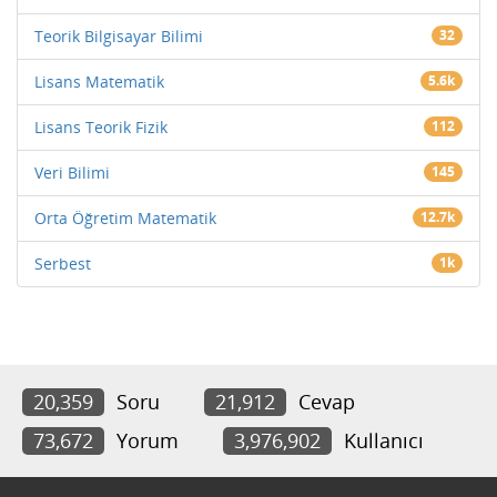
Teorik Bilgisayar Bilimi
32
Lisans Matematik
5.6k
Lisans Teorik Fizik
112
Veri Bilimi
145
Orta Öğretim Matematik
12.7k
Serbest
1k
20,359
Soru
21,912
Cevap
73,672
Yorum
3,976,902
Kullanıcı