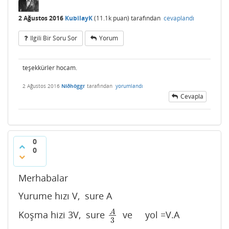
2 Ağustos 2016
KubilayK
(
11.1k
puan)
tarafından
cevaplandı
Ilgili Bir Soru Sor
Yorum
teşekkürler hocam.
2 Ağustos 2016
Níðhöggr
tarafından
yorumlandı
Cevapla
0
0
Merhabalar
Yurume hızı V, sure A
A
Koşma hizi 3V, sure
ve yol =V.A
A
3
3