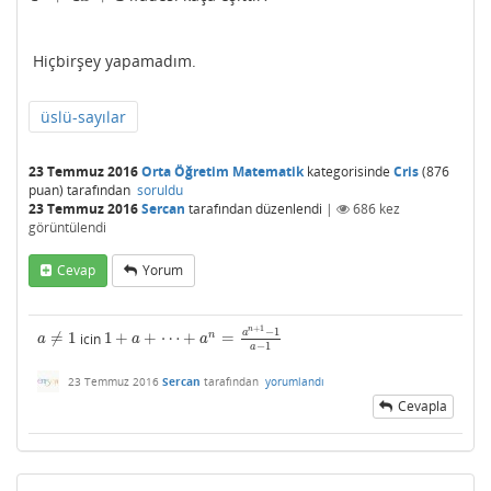
Hiçbirşey yapamadım.
üslü-sayılar
23 Temmuz 2016
Orta Öğretim Matematik
kategorisinde
Cris
(
876
puan)
tarafından
soruldu
23 Temmuz 2016
Sercan
tarafından
düzenlendi
|
686
kez
görüntülendi
Cevap
Yorum
+
1
n
−
1
a
n
≠
1
icin
1
+
+
⋯
+
=
a
≠
1
1
+
a
+
⋯
+
a
n
=
a
n
+
1
−
1
a
−
1
a
a
a
−
1
a
23 Temmuz 2016
Sercan
tarafından
yorumlandı
Cevapla