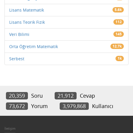
Lisans Matematik
5.6k
Lisans Teorik Fizik
112
Veri Bilimi
145
Orta Öğretim Matematik
12.7k
Serbest
1k
20,359
Soru
21,912
Cevap
73,672
Yorum
3,979,868
Kullanıcı
İletişim