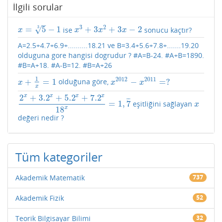
İlgili sorular
–
3
2
√
3
=
5
−
1
+
3
+
3
−
2
ise
sonucu kaçtır?
x
=
5
3
−
1
x
3
+
3
x
2
+
3
x
−
2
x
x
x
x
A=2.5+4.7+6.9+..........18.21 ve B=3.4+5.6+7.8+.......19.20
olduguna gore hangisi dogrudur ? #A=B-24. #A+B=1890.
#B=A+18. #A-B=12. #B=A+26
1
2012
2011
+
=
1
−
=
?
olduğuna göre,
x
+
1
x
=
1
x
2012
−
x
2011
=
?
x
x
x
x
2
+
3.2
+
5.2
+
7.2
x
x
x
x
¯
¯
¯
=
1
,
7
eşitliğini sağlayan
2
x
+
3.2
x
+
5.2
x
+
7.2
x
18
x
=
1
,
7
¯
x
x
18
x
değeri nedir ?
Tüm kategoriler
Akademik Matematik
737
Akademik Fizik
52
Teorik Bilgisayar Bilimi
32