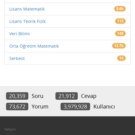
Lisans Matematik
5.6k
Lisans Teorik Fizik
112
Veri Bilimi
145
Orta Öğretim Matematik
12.7k
Serbest
1k
20,359
Soru
21,912
Cevap
73,672
Yorum
3,979,928
Kullanıcı
İletişim