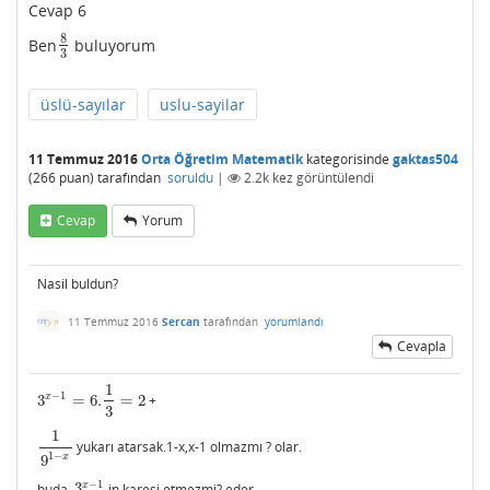
Cevap 6
8
Ben
buluyorum
8
3
3
üslü-sayılar
uslu-sayilar
11 Temmuz 2016
Orta Öğretim Matematik
kategorisinde
gaktas504
(
266
puan)
tarafından
soruldu
|
2.2k
kez görüntülendi
Cevap
Yorum
Nasil buldun?
11 Temmuz 2016
Sercan
tarafından
yorumlandı
Cevapla
1
−
1
x
3
=
6.
=
2
+
3
x
−
1
=
6.
1
3
=
2
3
1
yukarı atarsak.1-x,x-1 olmazmı ? olar.
1
9
1
−
x
1
−
x
9
−
1
x
buda
3
in karesi etmezmi? eder.
3
x
−
1