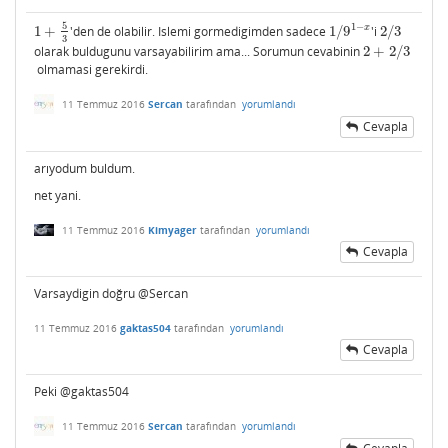
5
1
−
x
1
+
'den de olabilir. Islemi gormedigimden sadece
1
/
9
'i
2
/
3
1
+
5
3
1
/
9
1
−
x
2
/
3
3
olarak buldugunu varsayabilirim ama... Sorumun cevabinin
2
+
2
/
3
2
+
2
/
3
olmamasi gerekirdi.
11 Temmuz 2016
Sercan
tarafından
yorumlandı
Cevapla
arıyodum buldum.
net yani.
11 Temmuz 2016
Kimyager
tarafından
yorumlandı
Cevapla
Varsaydigin doğru @Sercan
11 Temmuz 2016
gaktas504
tarafından
yorumlandı
Cevapla
Peki @gaktas504
11 Temmuz 2016
Sercan
tarafından
yorumlandı