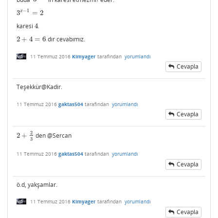
−
1
x
3
=
2
3
x
−
1
=
2
karesi
4
.
4
2
+
4
=
6
dır cevabımız.
2
+
4
=
6
11 Temmuz 2016
Kimyager
tarafından
yorumlandı
Cevapla
Teşekkür@Kadir.
11 Temmuz 2016
gaktas504
tarafından
yorumlandı
Cevapla
2
2
+
den @Sercan
2
+
2
3
3
11 Temmuz 2016
gaktas504
tarafından
yorumlandı
Cevapla
ö.d, yakşamlar.
11 Temmuz 2016
Kimyager
tarafından
yorumlandı
Cevapla