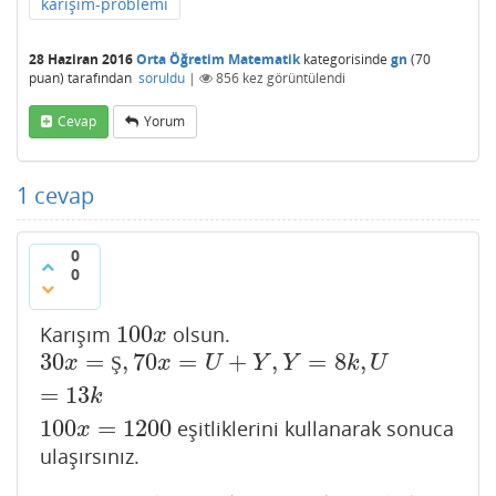
karışım-problemi
28 Haziran 2016
Orta Öğretim Matematik
kategorisinde
gn
(
70
puan)
tarafından
soruldu
|
856
kez görüntülendi
Cevap
Yorum
1
cevap
0
0
100
Karışım
olsun.
100
x
x
30
=
,
70
=
+
,
=
8
,
30
x
=
Ş
,
70
x
=
U
+
Y
,
Y
=
8
k
,
U
=
13
k
x
Ş
x
U
Y
Y
k
U
=
13
k
100
=
1200
eşitliklerini kullanarak sonuca
100
x
=
1200
x
ulaşırsınız.