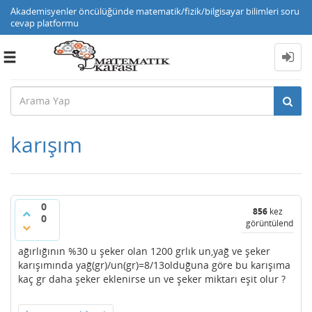
Akademisyenler öncülüğünde matematik/fizik/bilgisayar bilimleri soru
cevap platformu
Toggle
navigation
karışım
0
856
kez
0
görüntülendi
ağırlığının %30 u şeker olan 1200 grlık un,yağ ve şeker
karışımında yağ(gr)/un(gr)=8/13olduğuna göre bu karışıma
kaç gr daha şeker eklenirse un ve şeker miktarı eşit olur ?