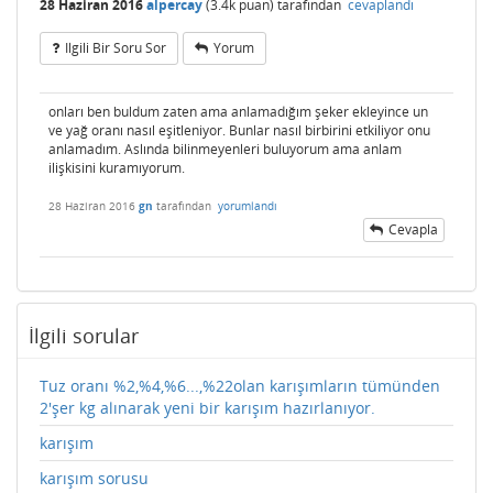
28 Haziran 2016
alpercay
(
3.4k
puan)
tarafından
cevaplandı
Ilgili Bir Soru Sor
Yorum
onları ben buldum zaten ama anlamadığım şeker ekleyince un
ve yağ oranı nasıl eşitleniyor. Bunlar nasıl birbirini etkiliyor onu
anlamadım. Aslında bilinmeyenleri buluyorum ama anlam
ilişkisini kuramıyorum.
28 Haziran 2016
gn
tarafından
yorumlandı
Cevapla
İlgili sorular
Tuz oranı %2,%4,%6...,%22olan karışımların tümünden
2'şer kg alınarak yeni bir karışım hazırlanıyor.
karışım
karışım sorusu