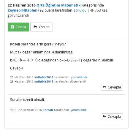
22 Haziran 2016
Orta Öğretim Matematik
kategorisinde
Zeynep44Kaplan
(
92
puan)
tarafından
soruldu
|
753
kez
görüntülendi
Cevap
Yorum
Köşeli parantezlerin görevi neydi?
Mutlak değer anlamında kullanılmışsa,
b<0,
+
4
≥
0
olacağından b={-4,-3,-2,-1} değerlerini alabilir.
b
+
4
≥
0
b
Cevap 4
22 Haziran 2016
suitable2015
tarafından
yorumlandı
23 Haziran 2016
suitable2015
tarafından
düzenlendi
Cevapla
Sorular ozenli olmali...
22 Haziran 2016
Sercan
tarafından
yorumlandı
Cevapla