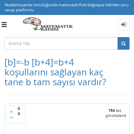
Akademisyenler öncülüğünde matematik/fizik/bilgisayar bilimleri soru
cevap platformu
Toggle
navigation
[b]=-b [b+4]=b+4
koşullarını sağlayan kaç
tane b tam sayısı vardır?
0
753
kez
0
görüntülendi