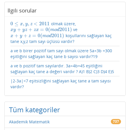
İlgili sorular
0
≤
,
,
<
2011
olmak üzere,
0
≤
x
,
y
,
z
<
2011
x
y
z
+
+
=
0
(
2011
)
ve
x
y
+
y
z
+
z
x
=
0
(
m
o
d
2011
)
x
y
y
z
z
x
m
o
d
+
+
=
0
(
2011
)
koşullarını sağlayan kaç
x
+
y
+
z
=
0
(
m
o
d
2011
)
x
y
z
m
o
d
tane x,y,z tam sayı üçlüsü vardır?
a ve b birer pozitif tam sayı olmak üzere 5a+3b =300
eşitliğini sağlayan kaç tane b sayısı vardır?19
a ve b pozitif tam sayılardır. 3a+4b=45 eşitliğini
sağlayan kaç tane a değeri vardır ? A)1 B)2 C)3 D)4 E)5
|2-3a|<7 eşitsizliğini sağlayan kaç tane a tam sayısı
vardır?
Tüm kategoriler
Akademik Matematik
737