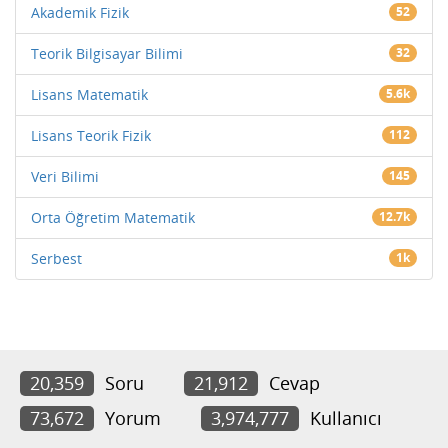
Akademik Fizik
52
Teorik Bilgisayar Bilimi
32
Lisans Matematik
5.6k
Lisans Teorik Fizik
112
Veri Bilimi
145
Orta Öğretim Matematik
12.7k
Serbest
1k
20,359
Soru
21,912
Cevap
73,672
Yorum
3,974,777
Kullanıcı