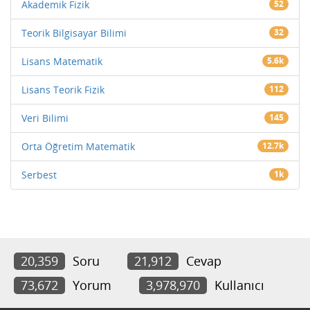
Akademik Fizik
52
Teorik Bilgisayar Bilimi
32
Lisans Matematik
5.6k
Lisans Teorik Fizik
112
Veri Bilimi
145
Orta Öğretim Matematik
12.7k
Serbest
1k
20,359
Soru
21,912
Cevap
73,672
Yorum
3,978,970
Kullanıcı