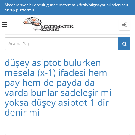
Akademisyenler öncülüğünde matematik/fizik/bilgisayar bilimleri soru
cevap platformu
Toggle
navigation
düşey asiptot bulurken
mesela (x-1) ifadesi hem
pay hem de payda da
varda bunlar sadeleşir mi
yoksa düşey asiptot 1 dir
denir mi