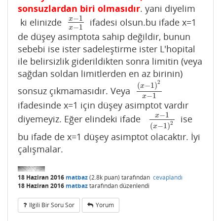
sonsuzlardan biri olmasıdır
. yani diyelim
−
1
x
ki elinizde
ifadesi olsun.bu ifade x=1
x
−
1
x
−
1
−
1
x
de düşey asimptota sahip değildir, bunun
sebebi ise ister sadeleştirme ister L'hopital
ile belirsizlik giderildikten sonra limitin (veya
sağdan soldan limitlerden en az birinin)
2
(
−
1
)
x
sonsuz çıkmamasıdır. Veya
(
x
−
1
)
2
x
−
1
−
1
x
ifadesinde x=1 için düşey asimptot vardır
−
1
x
diyemeyiz. Eğer elindeki ifade
ise
x
−
1
(
x
−
1
)
2
2
(
−
1
)
x
bu ifade de x=1 düşey asimptot olacaktır. İyi
çalışmalar.
18 Haziran 2016
matbaz
(
2.8k
puan)
tarafından
cevaplandı
18 Haziran 2016
matbaz
tarafından
düzenlendi
Ilgili Bir Soru Sor
Yorum