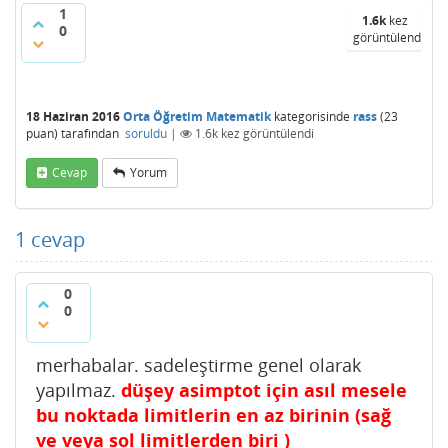
1
1.6k
kez
0
görüntülendi
18 Haziran 2016
Orta Öğretim Matematik
kategorisinde
rass
(
23
puan)
tarafından
soruldu
|
1.6k
kez görüntülendi
Cevap
Yorum
1
cevap
0
0
merhabalar. sadeleştirme genel olarak
yapılmaz.
düşey asimptot için asıl mesele
bu noktada limitlerin en az birinin (sağ
ve veya sol limitlerden biri )