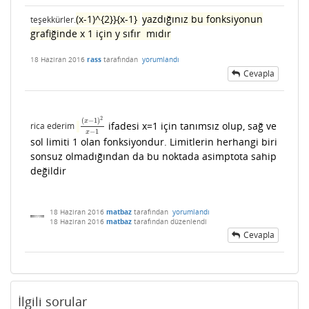
(x-1)^{2}}{x-1}
yazdığınız bu fonksiyonun
teşekkürler.
grafiğinde x 1 için y sıfır mıdır
18 Haziran 2016
rass
tarafından
yorumlandı
Cevapla
2
(
−
1
)
x
ifadesi x=1 için tanımsız olup, sağ ve
rica ederim
(
x
−
1
)
2
x
−
1
−
1
x
sol limiti 1 olan fonksiyondur. Limitlerin herhangi
biri
sonsuz olmadığından da bu noktada asimptota sahip
değildir
18 Haziran 2016
matbaz
tarafından
yorumlandı
18 Haziran 2016
matbaz
tarafından
düzenlendi
Cevapla
İlgili sorular