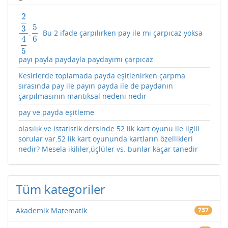
2
5
3
.
Bu 2 ifade çarpılırken pay ile mi çarpıcaz yoksa
2
3
4
5
5
6
4
6
5
payı payla paydayla paydayımı çarpıcaz
Kesirlerde toplamada payda eşitlenirken çarpma
sırasında pay ile payın payda ile de paydanın
çarpılmasının mantıksal nedeni nedir
pay ve payda eşitleme
olasılık ve istatistik dersinde 52 lik kart oyunu ile ilgili
sorular var.52 lik kart oyununda kartların özellikleri
nedir? Mesela ikililer,üçlüler vs. bunlar kaçar tanedir
Tüm kategoriler
Akademik Matematik
737