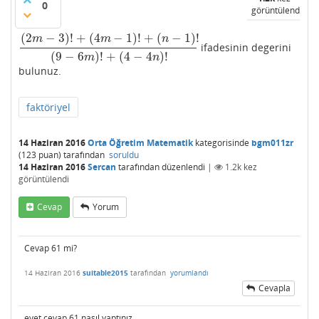
0
görüntülendi
(
2
−
3
)
!
+
(
4
−
1
)
!
+
(
−
1
)
!
m
m
n
ifadesinin degerini
(
2
m
−
3
)
!
+
(
4
m
−
1
)
!
+
(
n
−
1
)
!
(
9
−
6
m
)
!
+
(
4
−
4
n
)
!
(
9
−
6
)
!
+
(
4
−
4
)
!
m
n
bulunuz.
faktöriyel
14 Haziran 2016
Orta Öğretim Matematik
kategorisinde
bgm011zr
(
123
puan)
tarafından
soruldu
14 Haziran 2016
Sercan
tarafından
düzenlendi
|
1.2k
kez
görüntülendi
Cevap
Yorum
Cevap 61 mi?
14 Haziran 2016
suitable2015
tarafından
yorumlandı
Cevapla
evet cevap 61 nasıl yaptınız