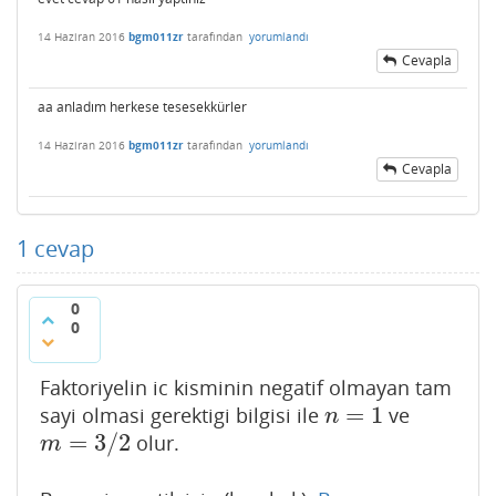
14 Haziran 2016
bgm011zr
tarafından
yorumlandı
Cevapla
aa anladım herkese tesesekkürler
14 Haziran 2016
bgm011zr
tarafından
yorumlandı
Cevapla
1
cevap
0
0
Faktoriyelin ic kisminin negatif olmayan tam
=
1
sayi olmasi gerektigi bilgisi ile
ve
n
=
1
n
=
3
/
2
olur.
m
=
3
/
2
m