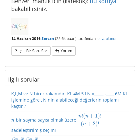
Benzeri mantik icin (karekok):
Bu soruya
bakabilirsiniz.
14 Haziran 2016
Sercan
(
25.6k
puan)
tarafından
cevaplandı
Ilgili Bir Soru Sor
Yorum
İlgili sorular
K,L,M ve N birer rakamdır. KL 4M 5 LN x_____ -____ 6M KL
işlemine göre , N nin alabileceği değerlerin toplamı
kaçtır ?
!
(
+
1
)
!
n
n
bir sayma sayısı olmak üzere
n
n
!
(
n
+
1
)
!
(
n
+
2
)
!
n
(
+
2
)
!
n
sadeleştirilmiş biçimi
(
2
−
3
)
!
⋅
(
3
−
3
)
!
n
n
1