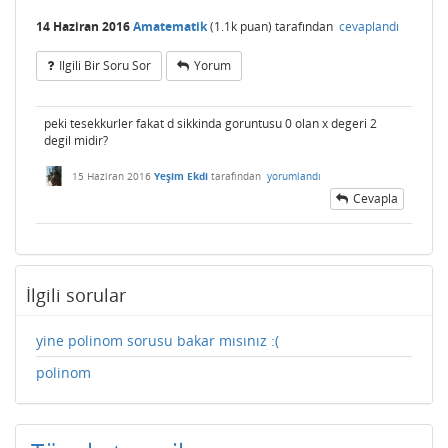
14 Haziran 2016
Amatematik
(
1.1k
puan)
tarafından
cevaplandı
Ilgili Bir Soru Sor
Yorum
peki tesekkurler fakat d sikkinda goruntusu 0 olan x degeri 2
degil midir?
15 Haziran 2016
Yeşim Ekdi
tarafından
yorumlandı
Cevapla
İlgili sorular
yine polinom sorusu bakar mısınız :(
polinom