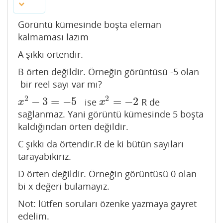
Görüntü kümesinde boşta eleman
kalmaması lazım
A şıkkı örtendir.
B örten değildir. Örneğin görüntüsü -5 olan
bir reel sayı var mı?
2
2
−
3
=
−
5
=
−
2
ise
R de
x
2
−
3
=
−
5
x
2
=
−
2
x
x
sağlanmaz. Yani görüntü kümesinde 5 boşta
kaldığından örten değildir.
C şıkkı da örtendir.R de ki bütün sayıları
tarayabikiriz.
D örten değildir. Örneğin görüntüsü 0 olan
bi x değeri bulamayız.
Not: lütfen soruları özenke yazmaya gayret
edelim.