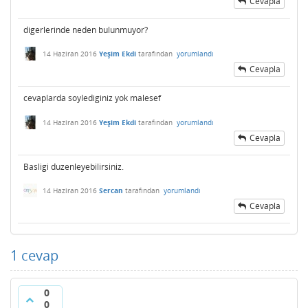
Cevapla
digerlerinde neden bulunmuyor?
14 Haziran 2016
Yeşim Ekdi
tarafından
yorumlandı
Cevapla
cevaplarda soylediginiz yok malesef
14 Haziran 2016
Yeşim Ekdi
tarafından
yorumlandı
Cevapla
Basligi duzenleyebilirsiniz.
14 Haziran 2016
Sercan
tarafından
yorumlandı
Cevapla
1
cevap
0
0