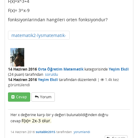
F(x)=x^3+4
F(x)= 3^x-9
fonksiyonlarindan hangileri orten fonksiyondur?
matematik2-lysmatematik-
14 Haziran 2016
Orta Öğretim Matematik
kategorisinde
Yeşim Ekdi
(
24
puan)
tarafından
soruldu
14 Haziran 2016
Yeşim Ekdi
tarafından
düzenlendi
|
1.4k
kez
görüntülendi
Cevap
Yorum
Her x değerine karşı bir y değeri bulunabildiğinden doğru
F(x)= 2x-3 olur.
cevap
14 Haziran 2016
suitable2015
tarafından
yorumlandı