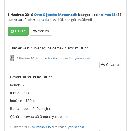
3 Haziran 2016
Orta Öğretim Matematik
kategorisinde
elmer13
(
11
puan)
tarafından
soruldu
|
4.3k
kez görüntülendi
Cevap
Yorum
Tümler ve bütünler açı ne demek biliyor musun?
3 Haziran 2016
murad.ozkoc
tarafından
yorumlandı
Cevapla
Cevabı 30 mu bulmuştun?
Kendisi x
tümleri 90-x
bütünleri 180-x
Bunları topla, 240'a eşitle.
Çözümü cevap bölümüne yazabilirsin.
3 Haziran 2016
suitable2015
tarafından
yorumlandı