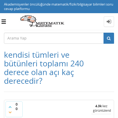
Akademisyenler öncülüğünde matematik/fizik/bilgisayar bilimleri soru
cevap platformu
Toggle
navigation
kendisi tümleri ve
bütünleri toplamı 240
derece olan açı kaç
derecedir?
0
4.3k
kez
0
görüntülendi